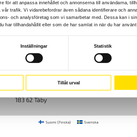
e för att anpassa innehållet och annonserna till användarna, tillh
vår trafik. Vi vidarebefordrar även sådana identifierare och anna
nnons- och analysföretag som vi samarbetar med. Dessa kan i sin
har tillhandahållit eller som de har samlat in när du har använt 
Inställningar
Statistik
Cookies
Klagomål
Kundundersökni
CA Mätsystem AB
08-50 52 68 00
Tillåt urval
Sjöflygvägen 35
info@camatsystem.co
183 62 Täby
Suomi
(
Finska
)
Svenska