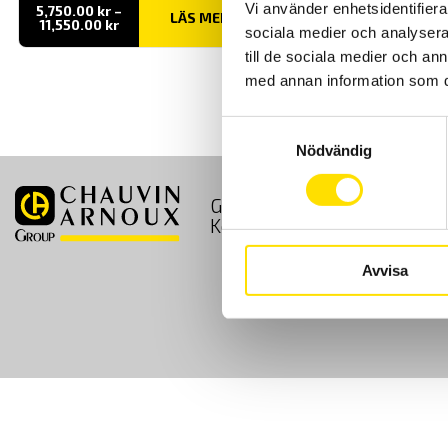
Vi använder enhetsidentifierar
5,750.00
kr
–
LÄS MER
Prisintervall:
11,550.00
kr
sociala medier och analysera 
5,750.00 kr
till
till de sociala medier och a
11,550.00 kr
med annan information som du 
Samtyckesval
Nödvändig
GDPR
Köpvillkor
Kontakt
Avvisa