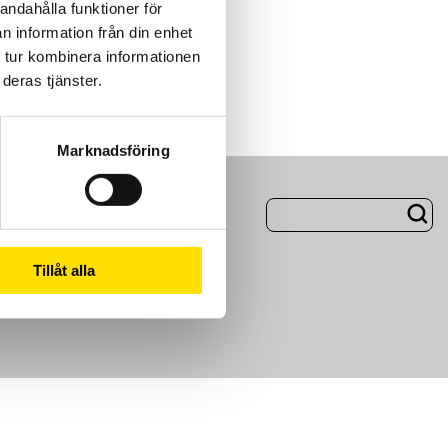
andahålla funktioner för
n information från din enhet
 tur kombinera informationen
deras tjänster.
Marknadsföring
ng
Om Oss
Tillåt alla
m