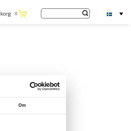
ukorg
0
Om