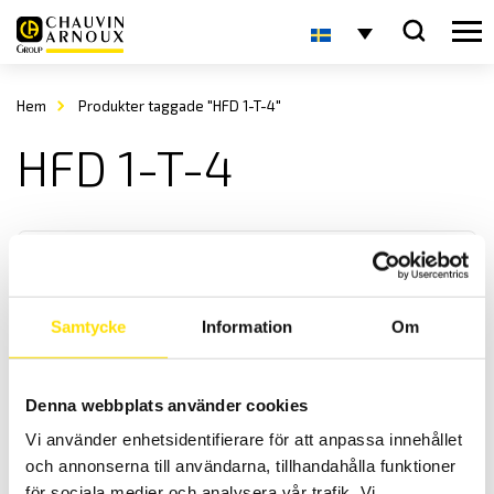
Hem
Produkter taggade "HFD 1-T-4"
HFD 1-T-4
Samtycke
Information
Om
KERN HFD Kranvåg
Denna webbplats använder cookies
KERN HFD är en robust kranvåg / hängvåg med en maxkapacitet upp
Vi använder enhetsidentifierare för att anpassa innehållet
till 12 000 kg
och annonserna till användarna, tillhandahålla funktioner
för sociala medier och analysera vår trafik. Vi
Prisintervall: