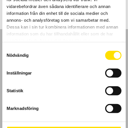
5,750.00
kr
–
11,550.00
kr
LÄS MER
5,750.00 kr
vidarebefordrar även sådana identifierare och annan
till
11,550.00 kr
information från din enhet till de sociala medier och
annons- och analysföretag som vi samarbetar med.
Dessa kan i sin tur kombinera informationen med annan
information som du har tillhandahållit eller som de har
samlat in när du har använt deras tjänster.
Samtyckesval
Nödvändig
GDPR
Inställningar
Köpvillkor
Cookies
Statistik
Klagomål
Marknadsföring
Kundundersökning