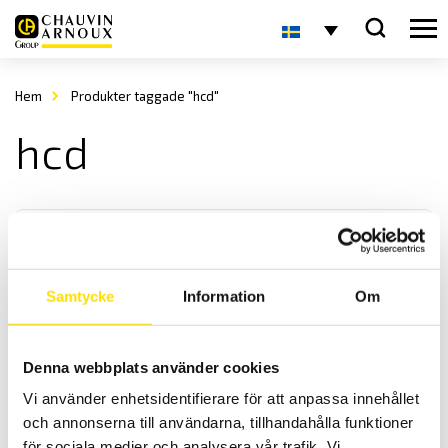
Hem
Produkter taggade "hcd"
hcd
Samtycke
Information
Om
KERN HCD Kranvåg
Denna webbplats använder cookies
KERN HCD är en smidig kranvåg / hängvåg med en maxkapacitet upp
Vi använder enhetsidentifierare för att anpassa innehållet
till 300 kg
och annonserna till användarna, tillhandahålla funktioner
för sociala medier och analysera vår trafik. Vi
Prisintervall: