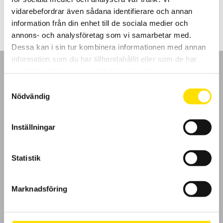
2,499.00
kr
–
2,620.00
kr
LÄS MER
2,499.00 kr
vidarebefordrar även sådana identifierare och annan
till
2,620.00 kr
information från din enhet till de sociala medier och
annons- och analysföretag som vi samarbetar med.
Dessa kan i sin tur kombinera informationen med annan
information som du har tillhandahållit eller som de har
samlat in när du har använt deras tjänster.
Samtyckesval
Nödvändig
GDPR
Inställningar
Köpvillkor
Cookies
Statistik
Klagomål
Marknadsföring
Kundundersökning