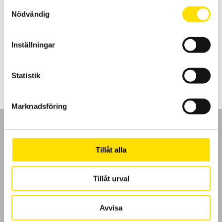
Samtyckesval
Nödvändig
GSV1A analog förstärkare 4-20mA
Analog förstärkare med utsignal mA
Inställningar
3,000.00
kr
LÄS MER
Statistik
Marknadsföring
Tillåt alla
GDPR
Tillåt urval
Köpvillkor
Avvisa
Cookies