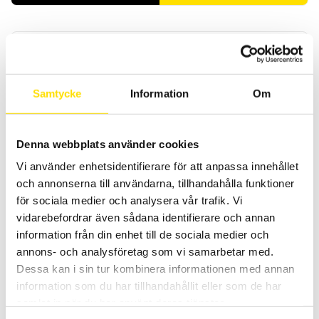
Samtycke
Information
Om
GSV1A8USB – 8 kanalig lastcellsförstärkare
Denna webbplats använder cookies
Lastcellsförstärkaren GSV1A8USB från ME Meßsysteme är en
Vi använder enhetsidentifierare för att anpassa innehållet
användarvänlig förstärkare med hög noggrannhet.
och annonserna till användarna, tillhandahålla funktioner
för sociala medier och analysera vår trafik. Vi
36,050.00
kr
LÄS MER
vidarebefordrar även sådana identifierare och annan
information från din enhet till de sociala medier och
annons- och analysföretag som vi samarbetar med.
Dessa kan i sin tur kombinera informationen med annan
information som du har tillhandahållit eller som de har
samlat in när du har använt deras tjänster.