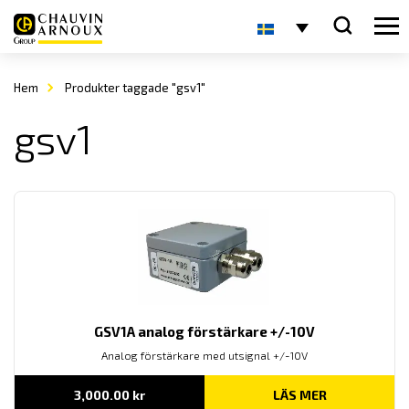
Hem
Produkter taggade "gsv1"
gsv1
GSV1A analog förstärkare +/-10V
Analog förstärkare med utsignal +/-10V
3,000.00
kr
LÄS MER