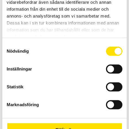
vidarebefordrar även sådana identifierare och annan
information från din enhet till de sociala medier och
Mecmesin Wedge grip 500N
annons- och analysföretag som vi samarbetar med.
Optimalt tillbehör för användning tillsammans med dynamometrar
Dessa kan i sin tur kombinera informationen med annan
eller dragprovare upp till 500N
information som du har tillhandahållit eller som de har
samlat in när du har använt deras tjänster.
LÄS MER
Samtyckesval
Nödvändig
Inställningar
Statistik
Mecmesin Wedge grip 5kN
Marknadsföring
Universalt gripklo från Mecmesin för dragtester
LÄS MER