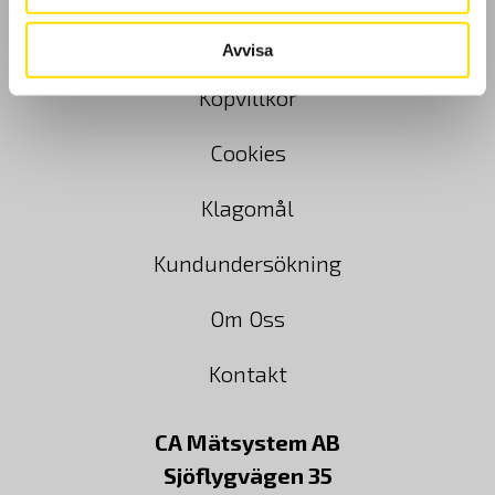
GDPR
Avvisa
Köpvillkor
Cookies
Klagomål
Kundundersökning
Om Oss
Kontakt
CA Mätsystem AB
Sjöflygvägen 35