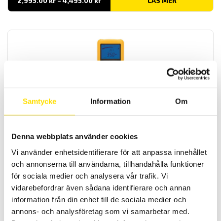
2,995.00
kr
–
4,495.00
kr
LÄS MER
2,995.00 kr
till
4,495.00 kr
Samtycke
Information
Om
CA6532, CA6534 & CA6536, 10…500 V
Isolationsprovare med analog och digital display för enkel
avläsning. Dessa modeller är för olika lågspänningsapplikationer
som känslig elektronik. Alla har säkerhetskategori enligt IV 600 V.
Denna webbplats använder cookies
Förbindelsetest med 20 eller 200 mA ström för att kontrollera
skyddsledarens kontinuitet.
Vi använder enhetsidentifierare för att anpassa innehållet
och annonserna till användarna, tillhandahålla funktioner
Prisintervall:
9,795.00
kr
–
10,495.00
kr
LÄS MER
för sociala medier och analysera vår trafik. Vi
9,795.00 kr
till
vidarebefordrar även sådana identifierare och annan
10,495.00 kr
information från din enhet till de sociala medier och
annons- och analysföretag som vi samarbetar med.