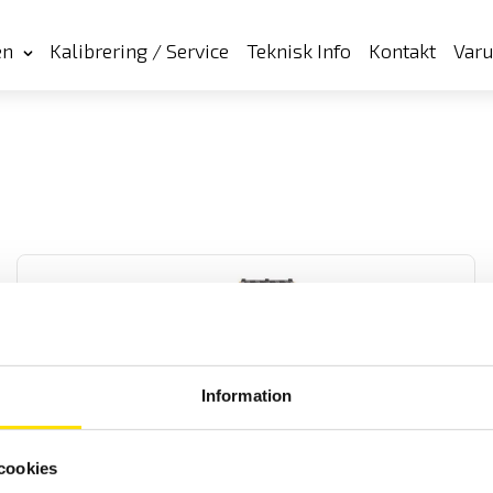
en
Kalibrering / Service
Teknisk Info
Kontakt
Var
Information
CA8436 3-fas Energianalys IP67
Komplett elnätanalysator med IP67 kapslingsklass för transient-
cookies
och energianalys med 5 spännings- och 4 strömingångar med
svenska menyer. Med USB och SD-kort för kommunikation med PC.