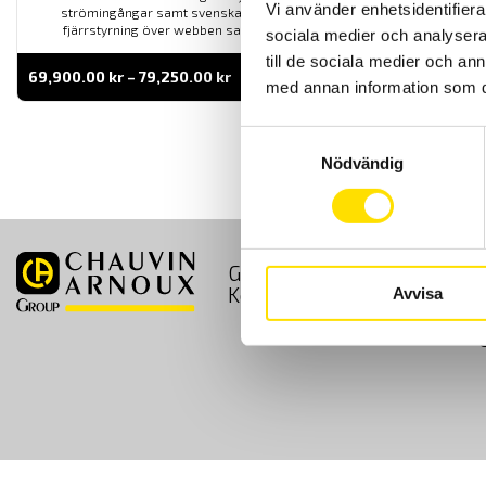
Vi använder enhetsidentifierar
strömingångar samt svenska menyer. Med VNC funktion för
fjärrstyrning över webben samt flexibel minneshantering.
sociala medier och analysera 
till de sociala medier och a
Prisintervall:
69,900.00
kr
–
79,250.00
kr
LÄS MER
med annan information som du 
69,900.00 kr
till
79,250.00 kr
Samtyckesval
Nödvändig
GDPR
Köpvillkor
Kontakt
Avvisa