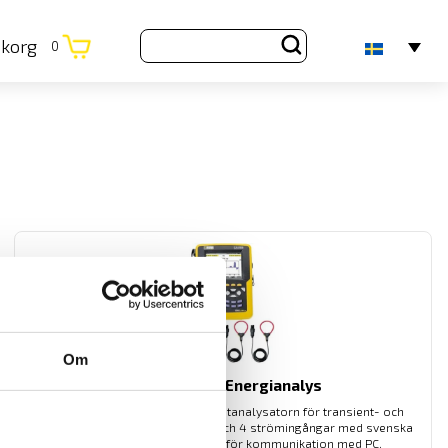
ukorg
0
Om
CA8336 3-fas Energianalys
Den kompletta AC+DC TRMS elnätanalysatorn för transient- och
energianalys med 5 spännings- och 4 strömingångar med svenska
menyer. Med USB och SD-kort för kommunikation med PC.