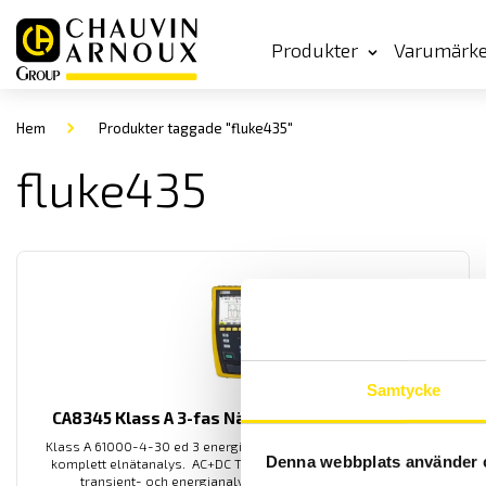
Produkter
Varumärk
Hem
Produkter taggade "fluke435"
fluke435
Samtycke
CA8345 Klass A 3-fas Nät- och energianalysator
Klass A 61000-4-30 ed 3 energianalysator med inbyggd GPS för
Denna webbplats använder 
komplett elnätanalys. AC+DC TRMS mätning för motorstarter-
transient- och energianalys med 5 spännings- och 4