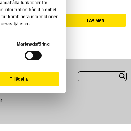
andahålla funktioner för
n information från din enhet
 tur kombinera informationen
Prisintervall:
53,950.00
kr
–
59,900.00
kr
LÄS MER
deras tjänster.
53,950.00 kr
till
59,900.00 kr
Marknadsföring
ng
Om Oss
Tillåt alla
m