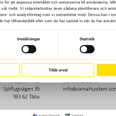
e för att anpassa innehållet och annonserna till användarna, tillh
vår trafik. Vi vidarebefordrar även sådana identifierare och anna
nnons- och analysföretag som vi samarbetar med. Dessa kan i sin
62,950.00
kr
LÄS MER
har tillhandahållit eller som de har samlat in när du har använt 
Inställningar
Statistik
Cookies
Klagomål
Kundundersökni
Tillåt urval
CA Mätsystem AB
08-50 52 68 00
Sjöflygvägen 35
info@camatsystem.co
183 62 Täby
Suomi
(
Finska
)
Svenska