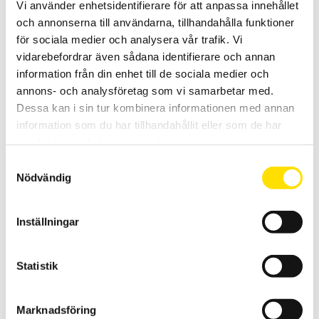
Vi använder enhetsidentifierare för att anpassa innehållet
och annonserna till användarna, tillhandahålla funktioner
för sociala medier och analysera vår trafik. Vi
vidarebefordrar även sådana identifierare och annan
information från din enhet till de sociala medier och
annons- och analysföretag som vi samarbetar med.
Dessa kan i sin tur kombinera informationen med annan
CA8336 3-fas Energianalys
information som du har tillhandahållit eller som de har
Den kompletta AC+DC TRMS elnätanalysatorn för transient- och
samlat in när du har använt deras tjänster.
energianalys med 5 spännings- och 4 strömingångar med svenska
menyer. Med USB och SD-kort för kommunikation med PC.
Samtyckesval
Nödvändig
Prisintervall:
53,950.00
kr
–
59,900.00
kr
LÄS MER
53,950.00 kr
till
59,900.00 kr
Inställningar
Statistik
Marknadsföring