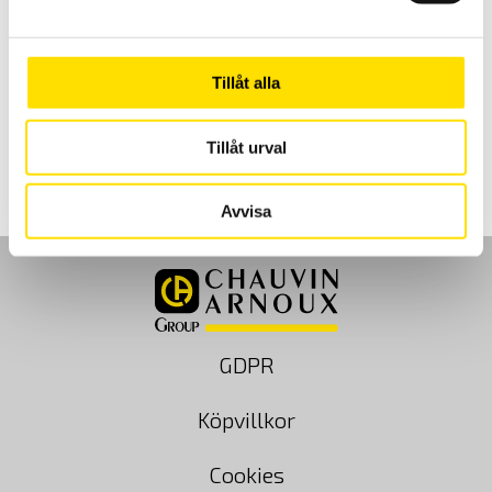
Analoga panelinstrument
Vi levererar analoga panelinstrument i storlek enligt DIN-norm,
både enstaka samt i större antal för ert projekt.
Tillåt alla
LÄS MER
Tillåt urval
Avvisa
GDPR
Köpvillkor
Cookies