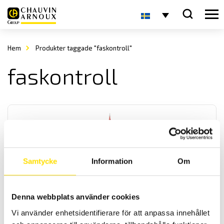
Hem
Produkter taggade "faskontroll"
faskontroll
Samtycke
Information
Om
CA742 & CA762 Spänningsprovare 690 V AC – enligt
EN 61243-3
Denna webbplats använder cookies
Spänningsprovare för spänningskontroll av andra spänningar än
Vi använder enhetsidentifierare för att anpassa innehållet
driftspänning enligt EN 61243-3. Med låg ingångsimpedans för
mätning upp till 690 V AC / 750 DC med 600 V kat IV