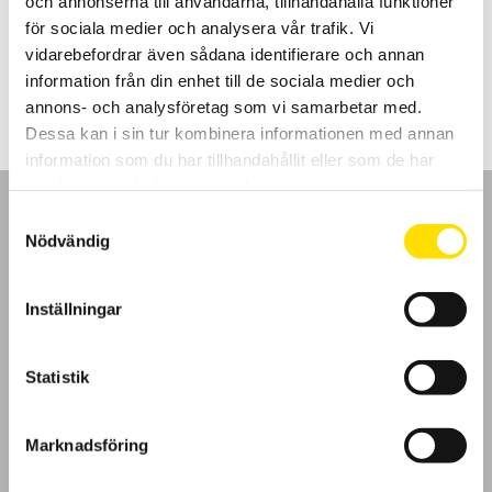
och annonserna till användarna, tillhandahålla funktioner
spänningskategori.
för sociala medier och analysera vår trafik. Vi
vidarebefordrar även sådana identifierare och annan
Prisintervall:
275.00
kr
–
1,115.00
kr
LÄS MER
275.00 kr
information från din enhet till de sociala medier och
till
1,115.00 kr
annons- och analysföretag som vi samarbetar med.
Dessa kan i sin tur kombinera informationen med annan
information som du har tillhandahållit eller som de har
samlat in när du har använt deras tjänster.
Samtyckesval
Nödvändig
GDPR
Inställningar
Köpvillkor
Statistik
Cookies
Marknadsföring
Klagomål