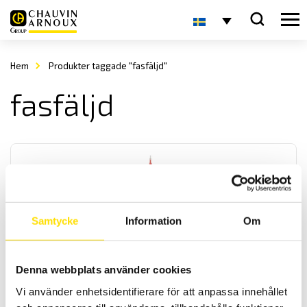
Hem
Produkter taggade "fasfäljd"
fasfäljd
Samtycke
Information
Om
CA742 & CA762 Spänningsprovare 690 V AC – enligt
EN 61243-3
Denna webbplats använder cookies
Spänningsprovare för spänningskontroll av andra spänningar än
Vi använder enhetsidentifierare för att anpassa innehållet
driftspänning enligt EN 61243-3. Med låg ingångsimpedans för
mätning upp till 690 V AC / 750 DC med 600 V kat IV