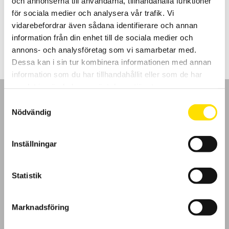
och annonserna till användarna, tillhandahålla funktioner
spänningskategori.
för sociala medier och analysera vår trafik. Vi
vidarebefordrar även sådana identifierare och annan
Prisintervall:
275.00
kr
–
1,115.00
kr
LÄS MER
275.00 kr
information från din enhet till de sociala medier och
till
1,115.00 kr
annons- och analysföretag som vi samarbetar med.
Dessa kan i sin tur kombinera informationen med annan
information som du har tillhandahållit eller som de har
samlat in när du har använt deras tjänster.
Samtyckesval
Nödvändig
GDPR
Inställningar
Köpvillkor
Statistik
Cookies
Marknadsföring
Klagomål