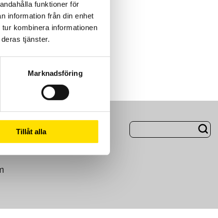
andahålla funktioner för
n information från din enhet
 tur kombinera informationen
deras tjänster.
Marknadsföring
ng
Om Oss
Tillåt alla
m