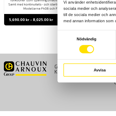
funktioner som spänningsmätning upp till 1200 Vac och 1700 vdc.
Vi använder enhetsidentifierar
Samt med kontinuitets- och startströmsmätning och effektmätning.
sociala medier och analysera 
Modellerna F406 och F606 kan även mäta THD.
till de sociala medier och a
Prisintervall:
5,690.00
kr
–
8,025.00
kr
LÄS MER
med annan information som du 
5,690.00 kr
till
8,025.00 kr
Samtyckesval
Nödvändig
GDPR
Köpvillkor
Avvisa
Kontakt