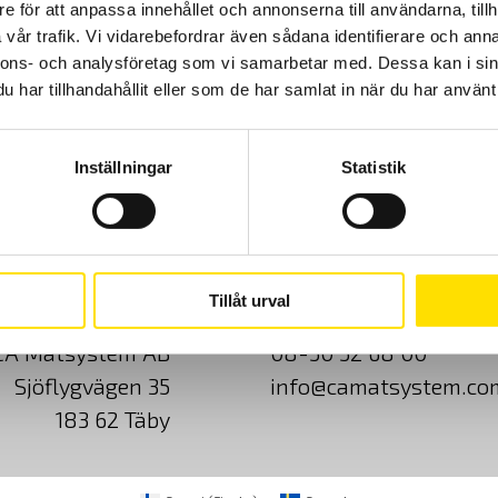
e för att anpassa innehållet och annonserna till användarna, tillh
vår trafik. Vi vidarebefordrar även sådana identifierare och anna
nnons- och analysföretag som vi samarbetar med. Dessa kan i sin
har tillhandahållit eller som de har samlat in när du har använt 
Inställningar
Statistik
Cookies
Klagomål
Kundundersökni
Tillåt urval
CA Mätsystem AB
08-50 52 68 00
Sjöflygvägen 35
info@camatsystem.co
183 62 Täby