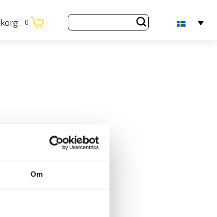
ukorg
0
Om