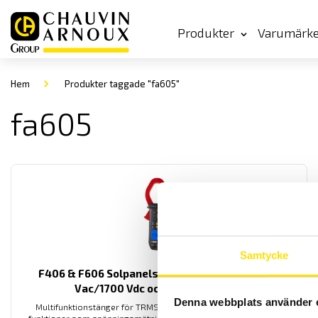
Produkter
Varumärk
Hem
Produkter taggade "fa605"
fa605
Samtycke
F406 & F606 Solpanelstänger med TRMS 1200
Vac/1700 Vdc och effektmätning
Denna webbplats använder 
Multifunktionstänger för TRMS lik- och växelström med extra