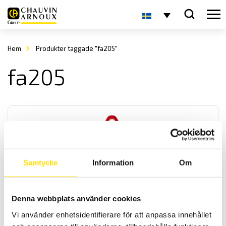
Hem
Produkter taggade "fa205"
fa205
Samtycke
Information
Om
F406 & F606 Solpanelstänger med TRMS 1200
Vac/1700 Vdc och effektmätning
Denna webbplats använder cookies
Multifunktionstänger för TRMS lik- och växelström med extra
Vi använder enhetsidentifierare för att anpassa innehållet
funktioner som spänningsmätning upp till 1200 Vac och 1700 vdc.
Samt med kontinuitets- och startströmsmätning och effektmätning.