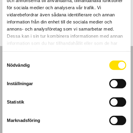
och annonserna till användarna, tillhandahålla funktioner
Modellerna F406 och F606 kan även mäta THD.
för sociala medier och analysera vår trafik. Vi
vidarebefordrar även sådana identifierare och annan
Prisintervall:
5,690.00
kr
–
8,025.00
kr
LÄS MER
5,690.00 kr
information från din enhet till de sociala medier och
till
8,025.00 kr
annons- och analysföretag som vi samarbetar med.
Dessa kan i sin tur kombinera informationen med annan
information som du har tillhandahållit eller som de har
samlat in när du har använt deras tjänster.
Samtyckesval
Nödvändig
GDPR
Inställningar
Köpvillkor
Statistik
Cookies
Marknadsföring
Klagomål