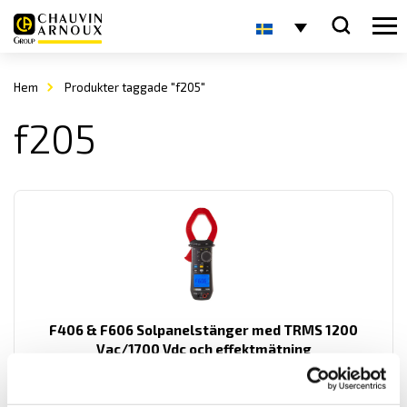
Hem
Produkter taggade "f205"
f205
F406 & F606 Solpanelstänger med TRMS 1200
Vac/1700 Vdc och effektmätning
Multifunktionstänger för TRMS lik- och växelström med extra
funktioner som spänningsmätning upp till 1200 Vac och 1700 vdc.
Samt med kontinuitets- och startströmsmätning och effektmätning.