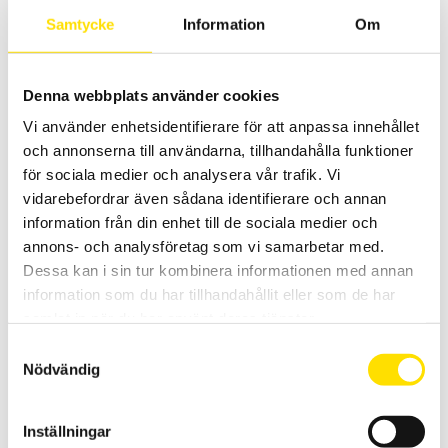
Modellerna F406 och F606 kan även mäta THD.
Samtycke
Information
Om
Prisintervall:
5,690.00
kr
–
8,025.00
kr
LÄS MER
5,690.00 kr
till
8,025.00 kr
Denna webbplats använder cookies
Vi använder enhetsidentifierare för att anpassa innehållet
och annonserna till användarna, tillhandahålla funktioner
för sociala medier och analysera vår trafik. Vi
vidarebefordrar även sådana identifierare och annan
information från din enhet till de sociala medier och
annons- och analysföretag som vi samarbetar med.
MX355 & MX655 Strömtänger AC/DC
Dessa kan i sin tur kombinera informationen med annan
information som du har tillhandahållit eller som de har
Allsidiga strömtänger för både lik- och växelström. Med kompakt
yttre samt med stor display.
samlat in när du har använt deras tjänster.
Samtyckesval
Prisintervall:
3,290.00
kr
–
4,745.00
kr
LÄS MER
3,290.00 kr
Nödvändig
till
4,745.00 kr
Inställningar