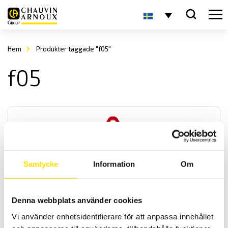
Hem
Produkter taggade "f05"
f05
Samtycke
Information
Om
F406 & F606 Solpanelstänger med TRMS 1200
Vac/1700 Vdc och effektmätning
Denna webbplats använder cookies
Multifunktionstänger för TRMS lik- och växelström med extra
Vi använder enhetsidentifierare för att anpassa innehållet
funktioner som spänningsmätning upp till 1200 Vac och 1700 vdc.
Samt med kontinuitets- och startströmsmätning och effektmätning.