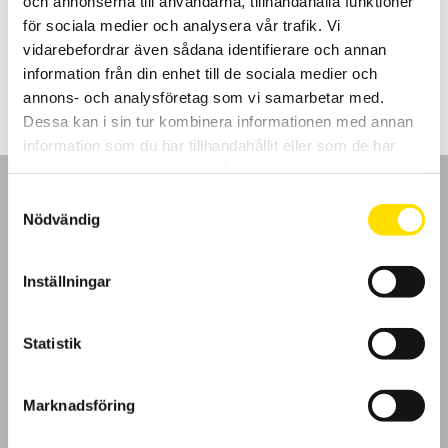
och annonserna till användarna, tillhandahålla funktioner
Modellerna F406 och F606 kan även mäta THD.
för sociala medier och analysera vår trafik. Vi
vidarebefordrar även sådana identifierare och annan
Prisintervall:
5,690.00
kr
–
8,025.00
kr
LÄS MER
5,690.00 kr
information från din enhet till de sociala medier och
till
8,025.00 kr
annons- och analysföretag som vi samarbetar med.
Dessa kan i sin tur kombinera informationen med annan
information som du har tillhandahållit eller som de har
samlat in när du har använt deras tjänster.
Samtyckesval
Nödvändig
GDPR
Inställningar
Köpvillkor
Statistik
Cookies
Marknadsföring
Klagomål