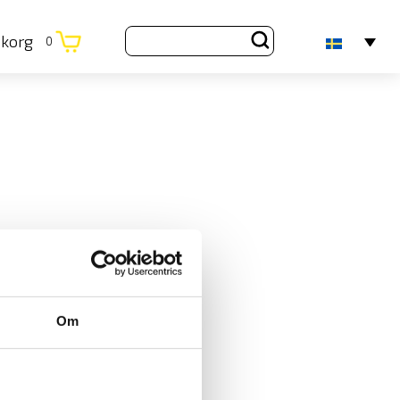
ukorg
0
Om