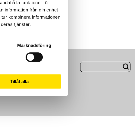
andahålla funktioner för
n information från din enhet
 tur kombinera informationen
deras tjänster.
Marknadsföring
ng
Om Oss
Tillåt alla
m