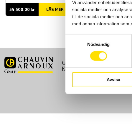
Vi använder enhetsidentifierar
54,500.00
kr
LÄS MER
sociala medier och analysera 
till de sociala medier och a
med annan information som du 
Samtyckesval
Nödvändig
GDPR
Köpvillkor
Kontakt
Avvisa