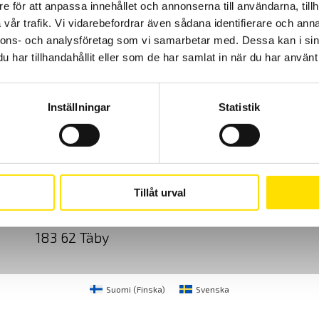
e för att anpassa innehållet och annonserna till användarna, tillh
vår trafik. Vi vidarebefordrar även sådana identifierare och anna
nnons- och analysföretag som vi samarbetar med. Dessa kan i sin
har tillhandahållit eller som de har samlat in när du har använt 
Inställningar
Statistik
Cookies
Klagomål
Kundundersökni
CA Mätsystem AB
08-50 52 68 00
Tillåt urval
Sjöflygvägen 35
info@camatsystem.co
183 62 Täby
Suomi
(
Finska
)
Svenska