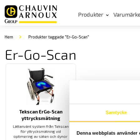
Produkter
Varumärk
Hem
Produkter taggade "Er-Go-Scan"
Er-Go-Scan
Tekscan ErGo-Scan
Samtycke
yttrycksmätning
Lättanvänt system från Tekscan
för yttrycksmätning vid
Denna webbplats använder 
optimering av säten och dynor