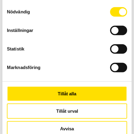
Samtyckesval
Nödvändig
Inställningar
Alluris FMT-W30 Manuell dragprovare för kabelskor
Alluris FMT-W30 är perfekt för standarderna (EN IEC 60532-2; SAE /
Statistik
USCAR-21 eller VW-60330) för att bestämma uttagskraften på
kabelskor eller andra anslutningar där det inte krävs mätning av
förlängningen (elongation).
Marknadsföring
22,000.00
kr
–
LÄS MER
Prisintervall:
25,000.00
kr
22,000.00 kr
till
25,000.00 kr
Tillåt alla
Tillåt urval
Avvisa