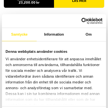
LÄS MER
Prisintervall:
23,200.00
kr
20,960.00 kr
till
23,200.00 kr
Samtycke
Information
Om
Denna webbplats använder cookies
Alluris FMT-W40 Motoriserad dragprovare för
kabelskor
Vi använder enhetsidentifierare för att anpassa innehållet
och annonserna till användarna, tillhandahålla funktioner
Alluris FMT-W40 är perfekt för standarderna (EN IEC 60532-2; SAE /
USCAR-21 eller VW-60330) för att bestämma uttagskraften på
för sociala medier och analysera vår trafik. Vi
kabelskor eller andra anslutningar där det inte krävs mätning av
vidarebefordrar även sådana identifierare och annan
förlängningen (elongation).
information från din enhet till de sociala medier och
Prisintervall:
1.00
kr
–
38,850.00
kr
LÄS MER
annons- och analysföretag som vi samarbetar med.
1.00 kr
till
Dessa kan i sin tur kombinera informationen med annan
38,850.00 kr
information som du har tillhandahållit eller som de har
samlat in när du har använt deras tjänster.