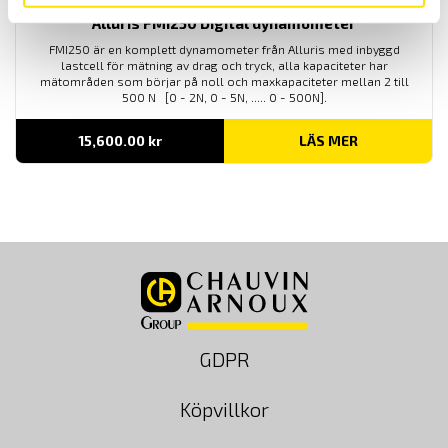
Alluris FMI250 Digital dynamometer
FMI250 är en komplett dynamometer från Alluris med inbyggd
lastcell för mätning av drag och tryck, alla kapaciteter har
mätområden som börjar på noll och maxkapaciteter mellan 2 till
500 N [0 - 2N, 0 - 5N, ..... 0 - 500N].
15,600.00
kr
LÄS MER
GDPR
Köpvillkor