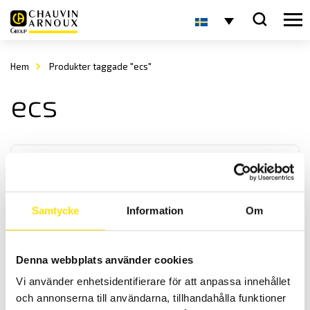
Hem
Produkter taggade "ecs"
ecs
Samtycke
Information
Om
Shinko BCx2 & 3-serien temperaturregulatorer
Denna webbplats använder cookies
Temperaturregulator med multi-ingångar för TC, PT100, mA och V i
Vi använder enhetsidentifierare för att anpassa innehållet
storlekarna 48 x 48, 96 x 48 samt 96 x 96mm. Med kraftfulla
prestanda samt enkel konfigurering, både med och utan pc.
och annonserna till användarna, tillhandahålla funktioner