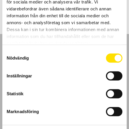
för sociala medier och analysera vår trafik. Vi
Prisintervall:
595.00
kr
–
695.00
kr
LÄS MER
595.00 kr
vidarebefordrar även sådana identifierare och annan
till
information från din enhet till de sociala medier och
695.00 kr
annons- och analysföretag som vi samarbetar med.
Dessa kan i sin tur kombinera informationen med annan
information som du har tillhandahållit eller som de har
samlat in när du har använt deras tjänster.
Samtyckesval
Nödvändig
GDPR
Inställningar
Köpvillkor
Statistik
Cookies
Klagomål
Marknadsföring
Kundundersökning