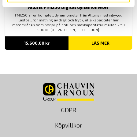
Alluris FMI250 Digital dynamometer
FMI250 är en komplett dynamometer från Alluris med inbyggd
lastcell för mätning av drag och tryck, alla kapaciteter har
mätområden som börjar på noll och maxkapaciteter mellan 2 till
500 N [0 - 2N, 0 - 5N, ..... 0 - 500N].
15,600.00
kr
LÄS MER
GDPR
Köpvillkor