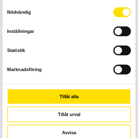
Samtyckesval
Nödvändig
Inställningar
Alluris FMT-W30 Manuell dragprovare för kabelskor
Alluris FMT-W30 är perfekt för standarderna (EN IEC 60532-2; SAE /
Statistik
USCAR-21 eller VW-60330) för att bestämma uttagskraften på
kabelskor eller andra anslutningar där det inte krävs mätning av
förlängningen (elongation).
Marknadsföring
22,000.00
kr
–
LÄS MER
Prisintervall:
25,000.00
kr
22,000.00 kr
till
25,000.00 kr
Tillåt alla
Tillåt urval
Avvisa