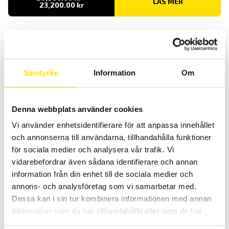
LÄS MER
Prisintervall:
23,200.00
kr
20,960.00 kr
till
23,200.00 kr
Samtycke
Information
Om
Denna webbplats använder cookies
Alluris FMT-W40 Motoriserad dragprovare för
kabelskor
Vi använder enhetsidentifierare för att anpassa innehållet
och annonserna till användarna, tillhandahålla funktioner
Alluris FMT-W40 är perfekt för standarderna (EN IEC 60532-2; SAE /
USCAR-21 eller VW-60330) för att bestämma uttagskraften på
för sociala medier och analysera vår trafik. Vi
kabelskor eller andra anslutningar där det inte krävs mätning av
vidarebefordrar även sådana identifierare och annan
förlängningen (elongation).
information från din enhet till de sociala medier och
Prisintervall:
1.00
kr
–
38,850.00
kr
LÄS MER
annons- och analysföretag som vi samarbetar med.
1.00 kr
till
Dessa kan i sin tur kombinera informationen med annan
38,850.00 kr
information som du har tillhandahållit eller som de har
samlat in när du har använt deras tjänster.