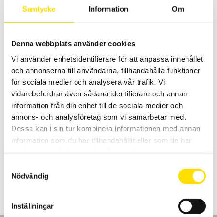
Samtycke
Information
Om
LÄS MER
Denna webbplats använder cookies
Vi använder enhetsidentifierare för att anpassa innehållet
och annonserna till användarna, tillhandahålla funktioner
för sociala medier och analysera vår trafik. Vi
vidarebefordrar även sådana identifierare och annan
information från din enhet till de sociala medier och
ET24 LiftLink 1ton – 75 ton från Applied
annons- och analysföretag som vi samarbetar med.
Measurements ltd
Dessa kan i sin tur kombinera informationen med annan
ET24 Dyna-Link är en kraftfull, lättanvänd dynamometer med
information som du har tillhandahållit eller som de har
maxkapacitet mellan 1000 kg och 75 ton.
samlat in när du har använt deras tjänster.
LÄS MER
Samtyckesval
Nödvändig
Inställningar