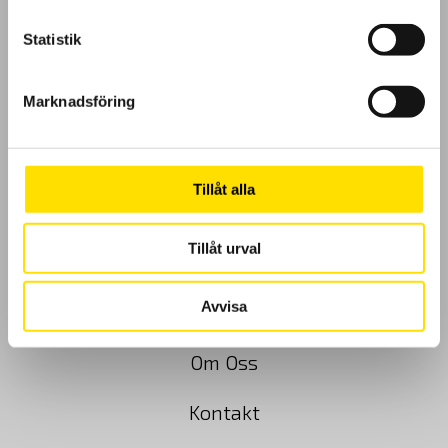
Statistik
Marknadsföring
GDPR
Köpvillkor
Tillåt alla
Cookies
Tillåt urval
Klagomål
Avvisa
Kundundersökning
Om Oss
Kontakt