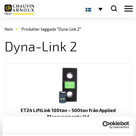
Hem
Produkter taggade "Dyna-Link 2"
Dyna-Link 2
ET24 LiftLink 100ton – 500ton från Applied
Measurements ltd
ET24 Dyna-Link är en kraftfull, lättanvänd dynamometer med
maxkapacitet mellan 100 ton och 500 ton.