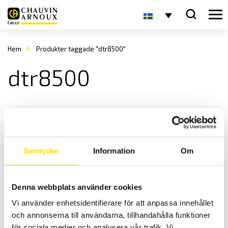
Hem
Produkter taggade "dtr8500"
dtr8500
Samtycke
Information
Om
CA8511 Digital omsättningsmeter
Denna webbplats använder cookies
Digital portabel omsättningsmätare för mätning av omsättningen
Vi använder enhetsidentifierare för att anpassa innehållet
på alla effekt, spännings och strömtransformatorer.
och annonserna till användarna, tillhandahålla funktioner
för sociala medier och analysera vår trafik. Vi