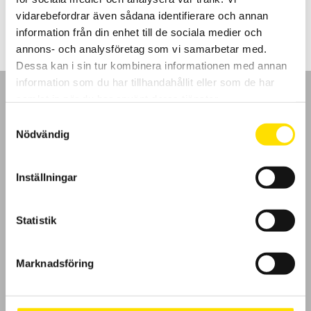
49,750.00
kr
LÄS MER
vidarebefordrar även sådana identifierare och annan
information från din enhet till de sociala medier och
annons- och analysföretag som vi samarbetar med.
Dessa kan i sin tur kombinera informationen med annan
information som du har tillhandahållit eller som de har
samlat in när du har använt deras tjänster.
Samtyckesval
Nödvändig
GDPR
Inställningar
Köpvillkor
Cookies
Statistik
Klagomål
Marknadsföring
Kundundersökning