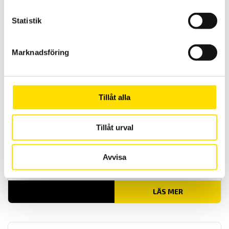
Cone Probe från Mecmesin för tryck och punkteringstester, används
med dragprovare eller dynamometer
Statistik
LÄS MER
Marknadsföring
Tillåt alla
Tillåt urval
Mecmesin tryckplatta
Avvisa
Mecmesin rektangulär tryckplatta för användning med
dynamometrar och dragprovare
LÄS MER