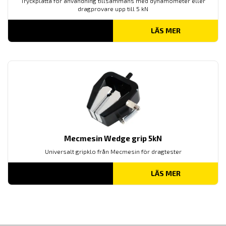
Tryckplatta för användning tillsammans med dynamometer eller
dragprovare upp till 5 kN
LÄS MER
Mecmesin Wedge grip 5kN
Universalt gripklo från Mecmesin för dragtester
LÄS MER