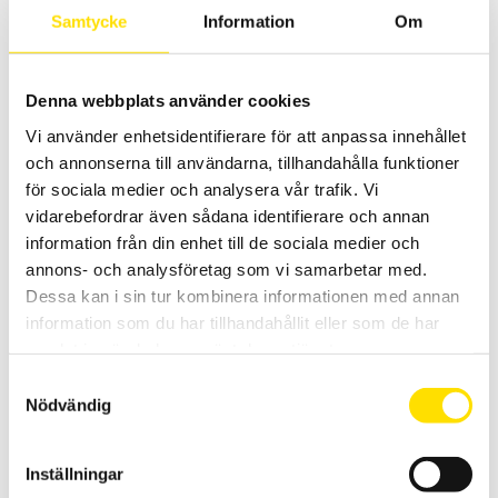
Samtycke
Information
Om
Denna webbplats använder cookies
Vi använder enhetsidentifierare för att anpassa innehållet
Self-levelling tryckplatta från Mecmesin
och annonserna till användarna, tillhandahålla funktioner
Self-levelling tryckplatta från Mecmesin för jämn mätning och
för sociala medier och analysera vår trafik. Vi
används med dragprovare eller dynamometer
vidarebefordrar även sådana identifierare och annan
information från din enhet till de sociala medier och
LÄS MER
annons- och analysföretag som vi samarbetar med.
Dessa kan i sin tur kombinera informationen med annan
information som du har tillhandahållit eller som de har
samlat in när du har använt deras tjänster.
Samtyckesval
Nödvändig
Inställningar
Mecmesin Cone Probe