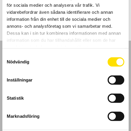
för sociala medier och analysera vår trafik. Vi
Prisintervall:
6,760.00
kr
–
10,980.00
kr
LÄS MER
vidarebefordrar även sådana identifierare och annan
6,760.00 kr
till
information från din enhet till de sociala medier och
10,980.00 kr
annons- och analysföretag som vi samarbetar med.
Dessa kan i sin tur kombinera informationen med annan
information som du har tillhandahållit eller som de har
samlat in när du har använt deras tjänster.
Samtyckesval
Nödvändig
GDPR
Inställningar
Köpvillkor
Statistik
Cookies
Marknadsföring
Klagomål