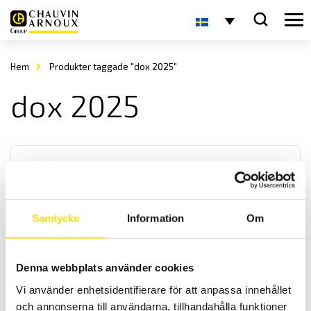
Hem
Produkter taggade "dox 2025"
dox 2025
Samtycke
Information
Om
DOX2025B, DOX2070B & DOX2100B Digitala
oscilloskop
Denna webbplats använder cookies
Oscilloskopserie med stor tydlig 7” färgskärm och med
Vi använder enhetsidentifierare för att anpassa innehållet
bandbredder från 25 MHz till 100 MHz . Upp till 1 GS / s sampling.
och annonserna till användarna, tillhandahålla funktioner
Med USB och ethernet kommunikation för PC.