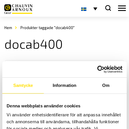
Hem
Produkter taggade "docab400"
docab400
Samtycke
Information
Om
DOCAB Säkerhets-provbur för ETL ATS400-serien
Denna webbplats använder cookies
Skyddsbur DUCAB för säker provning. Anpassade för ATS400-
Vi använder enhetsidentifierare för att anpassa innehållet
serien
och annonserna till användarna, tillhandahålla funktioner
för sociala medier och analysera vår trafik. Vi