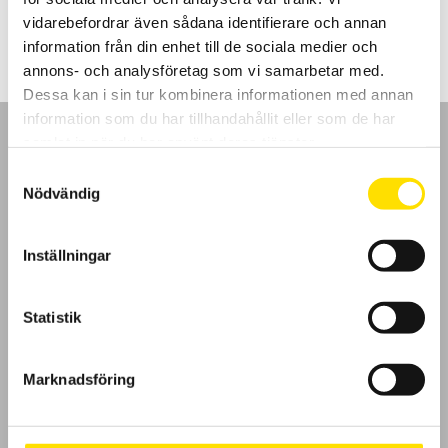
LÄS MER
vidarebefordrar även sådana identifierare och annan
information från din enhet till de sociala medier och
annons- och analysföretag som vi samarbetar med.
Dessa kan i sin tur kombinera informationen med annan
information som du har tillhandahållit eller som de har
samlat in när du har använt deras tjänster.
Samtyckesval
Nödvändig
GDPR
Inställningar
Köpvillkor
Cookies
Statistik
Klagomål
Marknadsföring
Kundundersökning