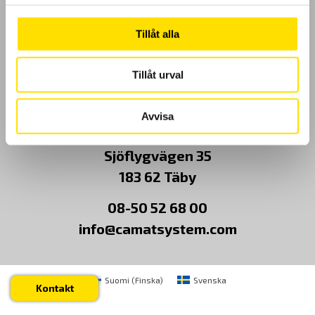
Kundundersökning
Tillåt alla
Om Oss
Tillåt urval
Kontakt
Avvisa
CA Mätsystem AB
Sjöflygvägen 35
183 62 Täby
08-50 52 68 00
info@camatsystem.com
Suomi
(
Finska
)
Svenska
Kontakt