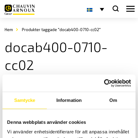
Hem
Produkter taggade "docab400-0710-cc02"
docab400-0710-
cc02
Samtycke
Information
Om
Denna webbplats använder cookies
DOCAB Säkerhets-provbur för ETL ATS400-serien
Vi använder enhetsidentifierare för att anpassa innehållet
Skyddsbur DUCAB för säker provning. Anpassade för ATS400-