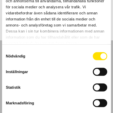
och annonserna till användarna, tillhandahålla funktioner
serien
för sociala medier och analysera vår trafik. Vi
vidarebefordrar även sådana identifierare och annan
LÄS MER
information från din enhet till de sociala medier och
annons- och analysföretag som vi samarbetar med.
Dessa kan i sin tur kombinera informationen med annan
information som du har tillhandahållit eller som de har
samlat in när du har använt deras tjänster.
Samtyckesval
Nödvändig
GDPR
Inställningar
Köpvillkor
Statistik
Cookies
Marknadsföring
Klagomål