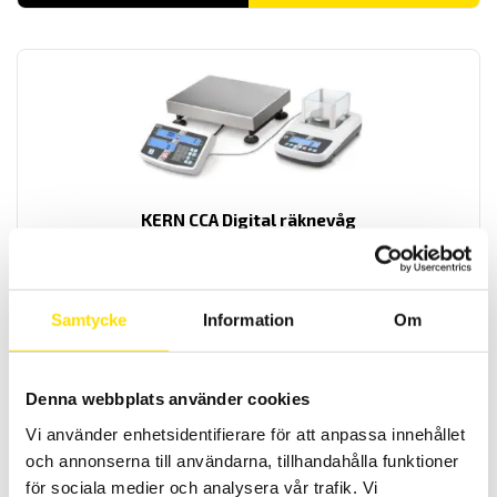
KERN CCA Digital räknevåg
Räknevågen CCA från KERN med hög noggrannhet och mångsidiga
funktioner
Prisintervall:
12,050.00
kr
–
15,050.00
kr
LÄS MER
Samtycke
Information
Om
12,050.00 kr
till
15,050.00 kr
Denna webbplats använder cookies
Vi använder enhetsidentifierare för att anpassa innehållet
och annonserna till användarna, tillhandahålla funktioner
för sociala medier och analysera vår trafik. Vi