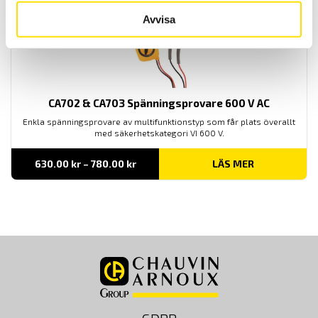
Avvisa
CA702 & CA703 Spänningsprovare 600 V AC
Enkla spänningsprovare av multifunktionstyp som får plats överallt
med säkerhetskategori VI 600 V.
Prisintervall:
630.00
kr
–
780.00
kr
LÄS MER
630.00 kr
till
780.00 kr