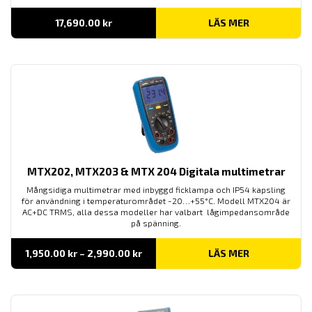
17,690.00
kr
LÄS MER
MTX202, MTX203 & MTX 204 Digitala multimetrar
Mångsidiga multimetrar med inbyggd ficklampa och IP54 kapsling
för användning i temperaturområdet -20…+55°C. Modell MTX204 är
AC+DC TRMS, alla dessa modeller har valbart lågimpedansområde
på spänning.
Prisintervall:
1,950.00
kr
–
2,990.00
kr
LÄS MER
1,950.00 kr
till
2,990.00 kr