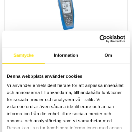
MTX3290 & MTX3291 ASYC IV med dubbeldisplay
MTX är en AC+DC TRMS mätande samt IP67 vattentät
multimeterserie med dubbeldisplay och lägsta mätosäkerhet. Med
Samtycke
Information
Om
lågimpedansområde på spänning.
Prisintervall:
4,295.00
kr
–
5,995.00
kr
LÄS MER
4,295.00 kr
till
Denna webbplats använder cookies
5,995.00 kr
Vi använder enhetsidentifierare för att anpassa innehållet
och annonserna till användarna, tillhandahålla funktioner
för sociala medier och analysera vår trafik. Vi
vidarebefordrar även sådana identifierare och annan
information från din enhet till de sociala medier och
annons- och analysföretag som vi samarbetar med.
Dessa kan i sin tur kombinera informationen med annan
CA5231 & CA5233 TRMS multimeterserie