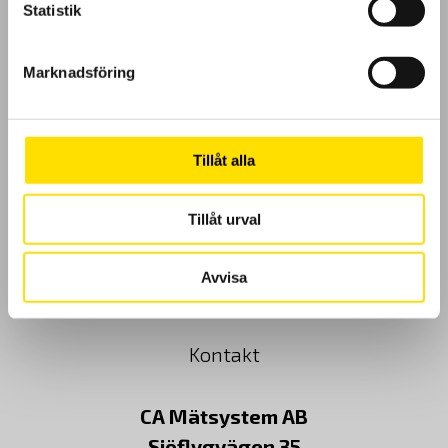
Statistik
GDPR
Marknadsföring
Köpvillkor
Cookies
Tillåt alla
Klagomål
Tillåt urval
Kundundersökning
Avvisa
Om Oss
Kontakt
CA Mätsystem AB
Sjöflygvägen 35