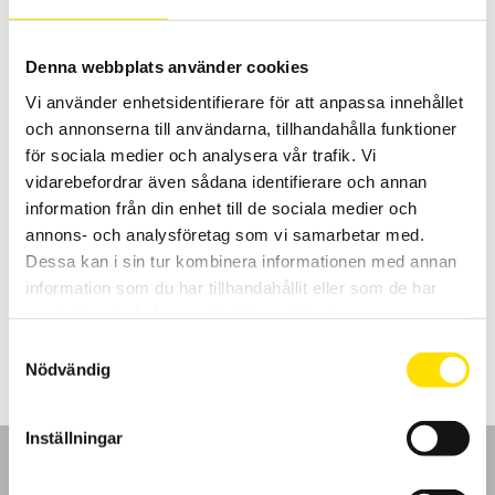
7,285.00
kr
–
8,995.00
kr
LÄS MER
7,285.00 kr
till
8,995.00 kr
Denna webbplats använder cookies
Vi använder enhetsidentifierare för att anpassa innehållet
och annonserna till användarna, tillhandahålla funktioner
för sociala medier och analysera vår trafik. Vi
vidarebefordrar även sådana identifierare och annan
information från din enhet till de sociala medier och
annons- och analysföretag som vi samarbetar med.
MX9030 Differentialprob batteridrift
Dessa kan i sin tur kombinera informationen med annan
30 MHz batteridriven differentialprob för alla oscilloskop.
information som du har tillhandahållit eller som de har
5,365.00
kr
LÄS MER
samlat in när du har använt deras tjänster.
Samtyckesval
Nödvändig
Inställningar