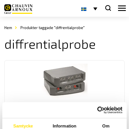
Hem
Produkter taggade "diffrentialprobe"
diffrentialprobe
MTX1032 Differentialprob nätdriven
2- kanals 50 MHz och 30 MHz differentialprober för upp till 600
Vrms med 230 VAC matningsspänning.
Samtycke
Information
Om
Prisintervall: