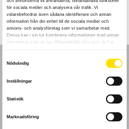
och annonserna till användarna, tillhandahålla funktioner
spänningskategori.
för sociala medier och analysera vår trafik. Vi
vidarebefordrar även sådana identifierare och annan
Prisintervall:
275.00
kr
–
1,115.00
kr
LÄS MER
275.00 kr
information från din enhet till de sociala medier och
till
1,115.00 kr
annons- och analysföretag som vi samarbetar med.
Dessa kan i sin tur kombinera informationen med annan
information som du har tillhandahållit eller som de har
samlat in när du har använt deras tjänster.
Samtyckesval
Nödvändig
GDPR
Inställningar
Köpvillkor
Statistik
Cookies
Marknadsföring
Klagomål