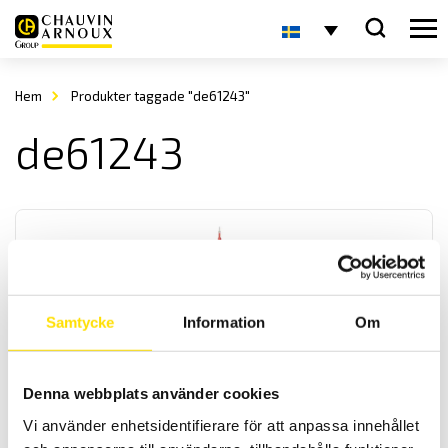
Hem
Produkter taggade "de61243"
de61243
Samtycke
Information
Om
CA742 & CA762 Spänningsprovare 690 V AC – enligt
EN 61243-3
Denna webbplats använder cookies
Spänningsprovare för spänningskontroll av andra spänningar än
Vi använder enhetsidentifierare för att anpassa innehållet
driftspänning enligt EN 61243-3. Med låg ingångsimpedans för
mätning upp till 690 V AC / 750 DC med 600 V kat IV