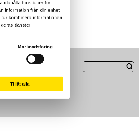
andahålla funktioner för
n information från din enhet
 tur kombinera informationen
deras tjänster.
Marknadsföring
ng
Om Oss
Tillåt alla
m