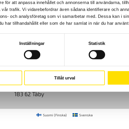
e för att anpassa innehållet och annonserna till användarna, tillh
vår trafik. Vi vidarebefordrar även sådana identifierare och anna
nnons- och analysföretag som vi samarbetar med. Dessa kan i sin
har tillhandahållit eller som de har samlat in när du har använt 
Inställningar
Statistik
Cookies
Klagomål
Kundundersökni
CA Mätsystem AB
08-50 52 68 00
Tillåt urval
Sjöflygvägen 35
info@camatsystem.co
183 62 Täby
Suomi
(
Finska
)
Svenska