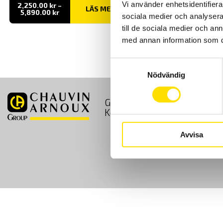
Vi använder enhetsidentifierar
2,250.00
kr
–
LÄS MER
Prisintervall:
5,890.00
kr
sociala medier och analysera 
2,250.00 kr
till
till de sociala medier och a
5,890.00 kr
med annan information som du 
Samtyckesval
Nödvändig
GDPR
Köpvillkor
Kontakt
Avvisa