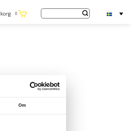
ukorg
0
Om