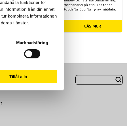
funktioner som spännings-, kontinuitet- och startströmsmätning.
andahålla funktioner för
Dessutom med effekt- och övertonsanalys på enskilda toner.
n information från din enhet
Praktisk loggerfunktion med Bluetooth för överföring av mätdata.
 tur kombinera informationen
deras tjänster.
Prisintervall:
4,490.00
kr
–
8,580.00
kr
LÄS MER
4,490.00 kr
till
8,580.00 kr
Marknadsföring
ng
Om Oss
Tillåt alla
m