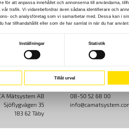
TRMS mätområde samt spänningsmätning upp till 1200 Vac och
e för att anpassa innehållet och annonserna till användarna, tillh
1700 Vdc. Med summer / kontinuitet, temperaturmätning och
vår trafik. Vi vidarebefordrar även sådana identifierare och anna
startströmsmätning. Modell F404T har en automatisk
kontrollfunktion om likström finns på solpanelsinstallationer.
nnons- och analysföretag som vi samarbetar med. Dessa kan i sin
har tillhandahållit eller som de har samlat in när du har använt 
Prisintervall:
3,630.00
kr
–
7,295.00
kr
LÄS MER
3,630.00 kr
till
7,295.00 kr
Inställningar
Statistik
Cookies
Klagomål
Kundundersökni
Tillåt urval
CA Mätsystem AB
08-50 52 68 00
Sjöflygvägen 35
info@camatsystem.co
183 62 Täby