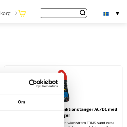
ukorg
0
Om
F205, F407 & F607 Multifunktionstänger AC/DC med
logger
Multifunktionstänger med lik- och växelström TRMS samt extra