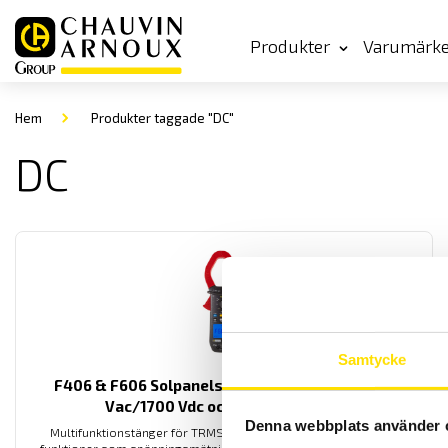
Produkter
Varumärk
Hem
Produkter taggade "DC"
DC
Samtycke
F406 & F606 Solpanelstänger med TRMS 1200
Vac/1700 Vdc och effektmätning
Denna webbplats använder 
Multifunktionstänger för TRMS lik- och växelström med extra