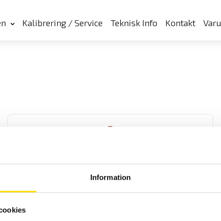
en
Kalibrering / Service
Teknisk Info
Kontakt
Var
Information
F203, F404, F404T & F604 Multifunktionstänger
TRMS AC/DC
cookies
Multifunktionstänger med 1500 A eller 3000 A lik- och växelström