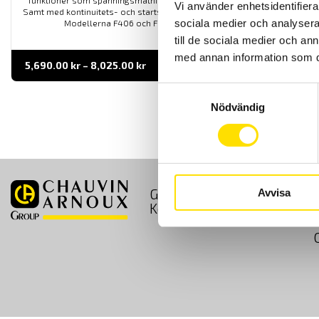
funktioner som spänningsmätning upp till 1200 Vac och 1700 vdc.
Vi använder enhetsidentifierar
Samt med kontinuitets- och startströmsmätning och effektmätning.
sociala medier och analysera 
Modellerna F406 och F606 kan även mäta THD.
till de sociala medier och a
med annan information som du 
Prisintervall:
5,690.00
kr
–
8,025.00
kr
LÄS MER
5,690.00 kr
till
Samtyckesval
8,025.00 kr
Nödvändig
GDPR
Köpvillkor
Avvisa
Kontakt