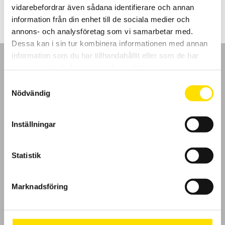
till
vidarebefordrar även sådana identifierare och annan
4,300.00 kr
information från din enhet till de sociala medier och
annons- och analysföretag som vi samarbetar med.
Dessa kan i sin tur kombinera informationen med annan
information som du har tillhandahållit eller som de har
samlat in när du har använt deras tjänster.
Samtyckesval
Nödvändig
GDPR
Inställningar
Köpvillkor
Cookies
Statistik
Klagomål
Marknadsföring
Kundundersökning