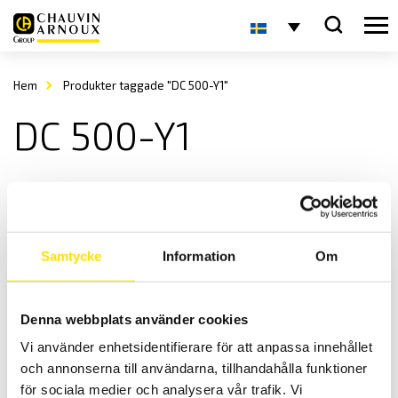
Hem
Produkter taggade "DC 500-Y1"
DC 500-Y1
Samtycke
Information
Om
Denna webbplats använder cookies
Sauter Statisk momentgivare DC-Y1
Vi använder enhetsidentifierare för att anpassa innehållet
Statisk momentgivare med hög noggrannhet.
och annonserna till användarna, tillhandahålla funktioner
Prisintervall:
3,500.00
kr
–
4,300.00
kr
LÄS MER
för sociala medier och analysera vår trafik. Vi
3,500.00 kr