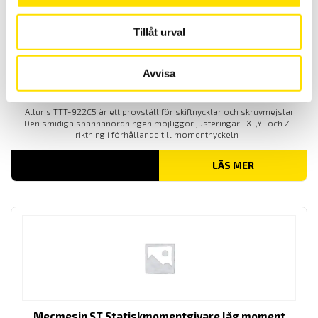
Tillåt urval
Avvisa
Alluris provställ TTT-922 0 till 50 Nm för
momentnycklar och mejslar
Alluris TTT-922C5 är ett provställ för skiftnycklar och skruvmejslar
Den smidiga spännanordningen möjliggör justeringar i X-,Y- och Z-
riktning i förhållande till momentnyckeln
LÄS MER
Mecmesin ST Statiskmomentgivare låg moment