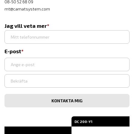
08-50 52 68 09
mt@camatsystem.com
Jag vill veta mer
E-post
Ange
e-
post
Bekräfta
e-
post
DC 200-Y1