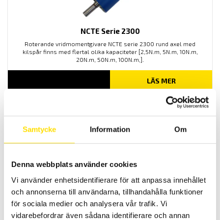
NCTE Serie 2300
Roterande vridmomentgivare NCTE serie 2300 rund axel med
kilspår finns med flertal olika kapaciteter [2,5N.m, 5N.m, 10N.m,
20N.m, 50N.m, 100N.m,].
LÄS MER
Samtycke
Information
Om
Denna webbplats använder cookies
Vi använder enhetsidentifierare för att anpassa innehållet
NCTE Serie 2000 momentgivare fyrkantsfäste
och annonserna till användarna, tillhandahålla funktioner
Roterande vridmomentgivare NCTE serie 2000 med fyrkantsfäste
för sociala medier och analysera vår trafik. Vi
finns med flertal olika maxkapaciteter [2,5N.m, 5N.m, 7,5N.m,
17,5N.m, 75N.m, 175N.m, 250N.m och 500N.m].
vidarebefordrar även sådana identifierare och annan