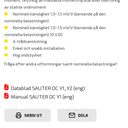
moment, testning av manuella momentnycklar eller överföring
av statisk vridmoment
Nominell känslighet 1,0~1,5 mV/V (beroende på den
nominella belastningen)
Nominell känslighet 1,0~1,5 mV/V (beroende på den
nominella belastningen) 10 V DC
4-trådsanslutning
Enkel och snabb installation
Hög vridstyvhet
Fråga efter andra utformningar samt nominella belastningar!
Datablad SAUTER DC Y1_Y2 (eng)
Manual SAUTER DC Y1 (eng)
SKRIV UT
DELA