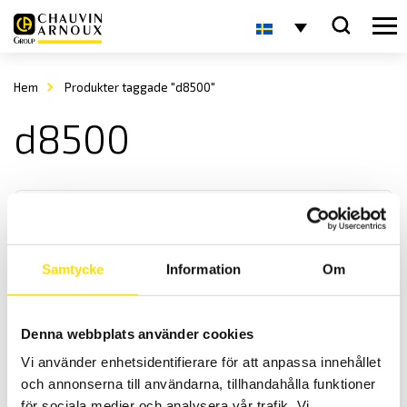
Hem
Produkter taggade "d8500"
d8500
Samtycke
Information
Om
CA8511 Digital omsättningsmeter
Denna webbplats använder cookies
Digital portabel omsättningsmätare för mätning av omsättningen
Vi använder enhetsidentifierare för att anpassa innehållet
på alla effekt, spännings och strömtransformatorer.
och annonserna till användarna, tillhandahålla funktioner
för sociala medier och analysera vår trafik. Vi