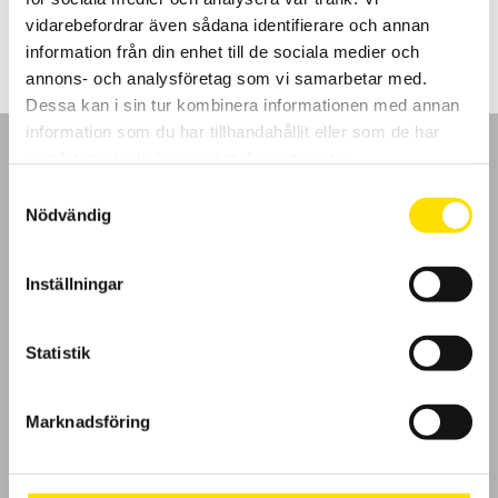
49,750.00
kr
LÄS MER
vidarebefordrar även sådana identifierare och annan
information från din enhet till de sociala medier och
annons- och analysföretag som vi samarbetar med.
Dessa kan i sin tur kombinera informationen med annan
information som du har tillhandahållit eller som de har
samlat in när du har använt deras tjänster.
Samtyckesval
Nödvändig
GDPR
Inställningar
Köpvillkor
Cookies
Statistik
Klagomål
Marknadsföring
Kundundersökning