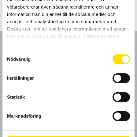
440.00
kr
–
590.00
kr
LÄS MER
440.00 kr
vidarebefordrar även sådana identifierare och annan
till
590.00 kr
information från din enhet till de sociala medier och
annons- och analysföretag som vi samarbetar med.
Dessa kan i sin tur kombinera informationen med annan
information som du har tillhandahållit eller som de har
samlat in när du har använt deras tjänster.
Samtyckesval
Nödvändig
GDPR
Inställningar
Köpvillkor
Cookies
Statistik
Klagomål
Marknadsföring
Kundundersökning