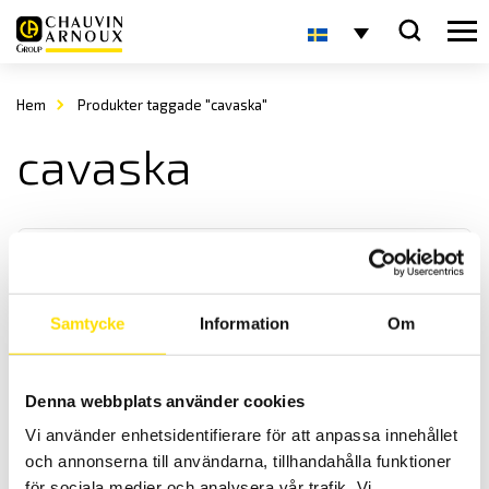
Hem
Produkter taggade "cavaska"
cavaska
Samtycke
Information
Om
Tillbehör till mätinstrument, väskor Multifix
Denna webbplats använder cookies
Mjuka väskor med fäste för magnetfästet Multifix, ett praktiskt
Vi använder enhetsidentifierare för att anpassa innehållet
tillbehör för alla mätinstrument!
och annonserna till användarna, tillhandahålla funktioner
för sociala medier och analysera vår trafik. Vi
Prisintervall: