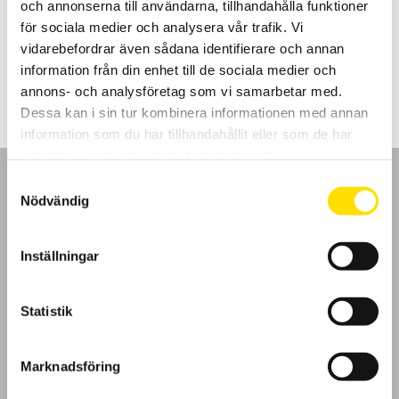
och annonserna till användarna, tillhandahålla funktioner
WiFi och USB kommunikation samt inbyggd webbserver. Även
mjukvara för PC ingår.
för sociala medier och analysera vår trafik. Vi
vidarebefordrar även sådana identifierare och annan
Prisintervall:
28,900.00
kr
–
59,500.00
kr
LÄS MER
28,900.00 kr
information från din enhet till de sociala medier och
till
annons- och analysföretag som vi samarbetar med.
59,500.00 kr
Dessa kan i sin tur kombinera informationen med annan
information som du har tillhandahållit eller som de har
samlat in när du har använt deras tjänster.
Samtyckesval
Nödvändig
GDPR
Inställningar
Köpvillkor
Statistik
Cookies
Marknadsföring
Klagomål