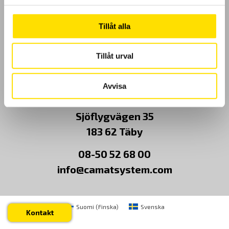
Kundundersökning
Tillåt alla
Om Oss
Tillåt urval
Kontakt
Avvisa
CA Mätsystem AB
Sjöflygvägen 35
183 62 Täby
08-50 52 68 00
info@camatsystem.com
Suomi
(
Finska
)
Svenska
Kontakt