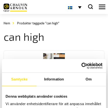
Hem
Produkter taggade "can high"
can high
Samtycke
Information
Om
OX9000 Scopix IV oscilloskopserie
Handhållna oscilloskop med galvaniskt isolerade kanaler, med
Denna webbplats använder cookies
multimeter som har effektmätning, övertonsanalys samt logger.
OX9302-BUS har även BUS-analys, för analys av de vanligast
Vi använder enhetsidentifierare för att anpassa innehållet
förekommande databussarna. Med kommunikatione med ethernet,