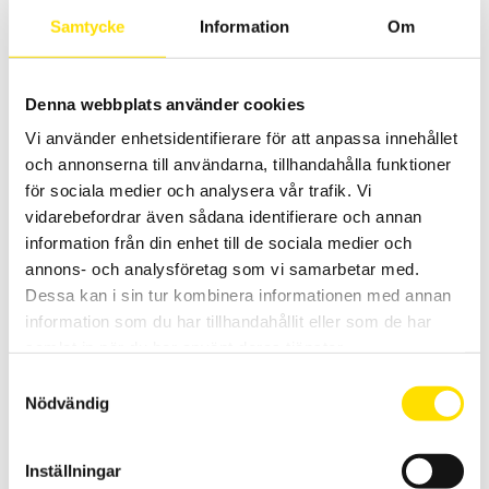
Modellerna F406 och F606 kan även mäta THD.
Samtycke
Information
Om
Prisintervall:
5,690.00
kr
–
8,025.00
kr
LÄS MER
5,690.00 kr
till
8,025.00 kr
Denna webbplats använder cookies
Vi använder enhetsidentifierare för att anpassa innehållet
och annonserna till användarna, tillhandahålla funktioner
för sociala medier och analysera vår trafik. Vi
vidarebefordrar även sådana identifierare och annan
information från din enhet till de sociala medier och
annons- och analysföretag som vi samarbetar med.
MX355 & MX655 Strömtänger AC/DC
Dessa kan i sin tur kombinera informationen med annan
information som du har tillhandahållit eller som de har
Allsidiga strömtänger för både lik- och växelström. Med kompakt
yttre samt med stor display.
samlat in när du har använt deras tjänster.
Samtyckesval
Prisintervall:
3,290.00
kr
–
4,745.00
kr
LÄS MER
3,290.00 kr
Nödvändig
till
4,745.00 kr
Inställningar