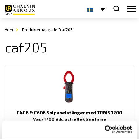
Hem
Produkter taggade "caf205"
caf205
F406 & F606 Solpanelstänger med TRMS 1200
Vac/1700 Vdc och effektmätning
Multifunktionstänger för TRMS lik- och växelström med extra
funktioner som spänningsmätning upp till 1200 Vac och 1700 vdc.
Samt med kontinuitets- och startströmsmätning och effektmätning.