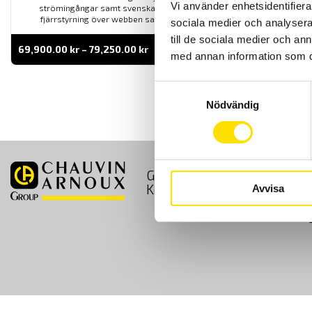
Vi använder enhetsidentifierar
strömingångar samt svenska menyer. Med VNC funktion för
fjärrstyrning över webben samt flexibel minneshantering.
sociala medier och analysera 
till de sociala medier och a
Prisintervall:
69,900.00
kr
–
79,250.00
kr
LÄS MER
med annan information som du 
69,900.00 kr
till
79,250.00 kr
Samtyckesval
Nödvändig
GDPR
Köpvillkor
Kontakt
Avvisa