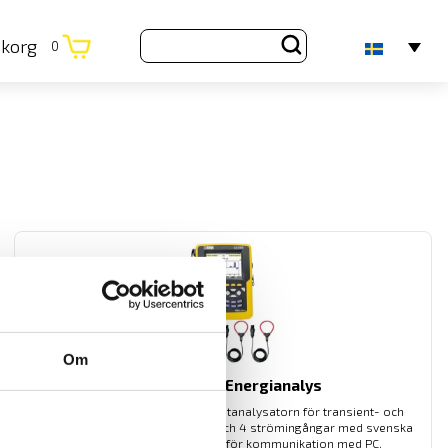
ukorg
0
Om
CA8336 3-fas Energianalys
Den kompletta AC+DC TRMS elnätanalysatorn för transient- och
energianalys med 5 spännings- och 4 strömingångar med svenska
menyer. Med USB och SD-kort för kommunikation med PC.