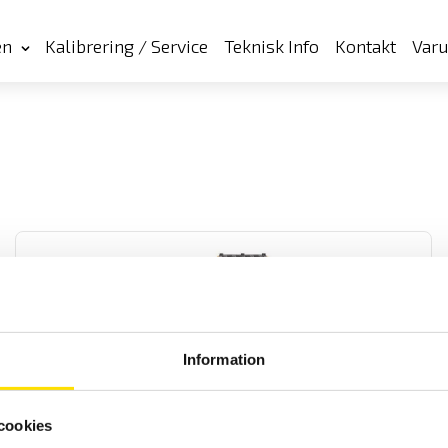
en
Kalibrering / Service
Teknisk Info
Kontakt
Var
Information
CA8436 3-fas Energianalys IP67
Komplett elnätanalysator med IP67 kapslingsklass för transient-
cookies
och energianalys med 5 spännings- och 4 strömingångar med
svenska menyer. Med USB och SD-kort för kommunikation med PC.