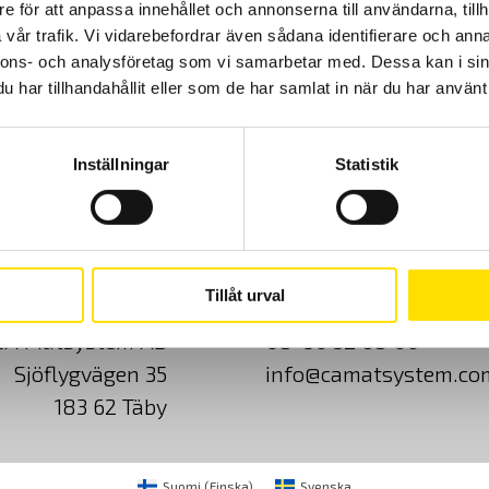
e för att anpassa innehållet och annonserna till användarna, tillh
vår trafik. Vi vidarebefordrar även sådana identifierare och anna
nnons- och analysföretag som vi samarbetar med. Dessa kan i sin
62,950.00
kr
LÄS MER
har tillhandahållit eller som de har samlat in när du har använt 
Inställningar
Statistik
Cookies
Klagomål
Kundundersökni
Tillåt urval
CA Mätsystem AB
08-50 52 68 00
Sjöflygvägen 35
info@camatsystem.co
183 62 Täby
Suomi
(
Finska
)
Svenska