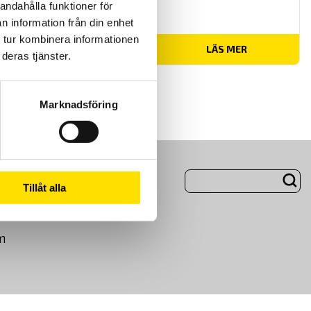
andahålla funktioner för
n information från din enhet
 tur kombinera informationen
Prisintervall:
53,950.00
kr
–
59,900.00
kr
LÄS MER
deras tjänster.
53,950.00 kr
till
59,900.00 kr
Marknadsföring
ng
Om Oss
Tillåt alla
m