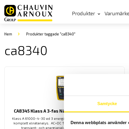
Produkter
Varumärk
Hem
Produkter taggade "ca8340"
ca8340
Samtycke
CA8345 Klass A 3-fas Nät- och energianalysator
Klass A 61000-4-30 ed 3 energianalysator med inbyggd GPS för
Denna webbplats använder 
komplett elnätanalys. AC+DC TRMS mätning för motorstarter-
transient- och energianalys med 5 spännings- och 4