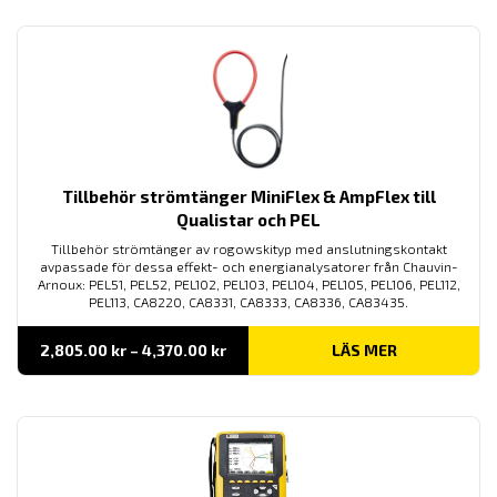
79,250.00 kr
Tillbehör strömtänger MiniFlex & AmpFlex till
Qualistar och PEL
Tillbehör strömtänger av rogowskityp med anslutningskontakt
avpassade för dessa effekt- och energianalysatorer från Chauvin-
Arnoux: PEL51, PEL52, PEL102, PEL103, PEL104, PEL105, PEL106, PEL112,
PEL113, CA8220, CA8331, CA8333, CA8336, CA83435.
Prisintervall:
2,805.00
kr
–
4,370.00
kr
LÄS MER
2,805.00 kr
till
4,370.00 kr