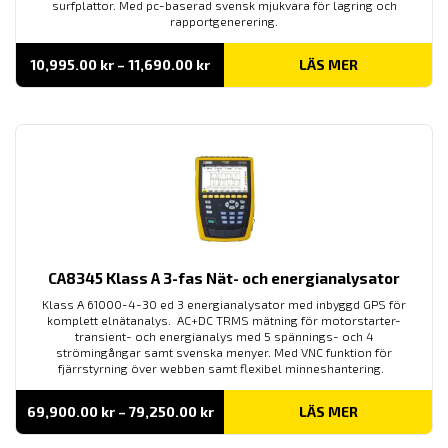
surfplattor. Med pc-baserad svensk mjukvara för lagring och
rapportgenerering.
Prisintervall:
10,995.00
kr
–
11,690.00
kr
LÄS MER
10,995.00 kr
till
11,690.00 kr
CA8345 Klass A 3-fas Nät- och energianalysator
Klass A 61000-4-30 ed 3 energianalysator med inbyggd GPS för
komplett elnätanalys. AC+DC TRMS mätning för motorstarter-
transient- och energianalys med 5 spännings- och 4
strömingångar samt svenska menyer. Med VNC funktion för
fjärrstyrning över webben samt flexibel minneshantering.
Prisintervall:
69,900.00
kr
–
79,250.00
kr
LÄS MER
69,900.00 kr
till