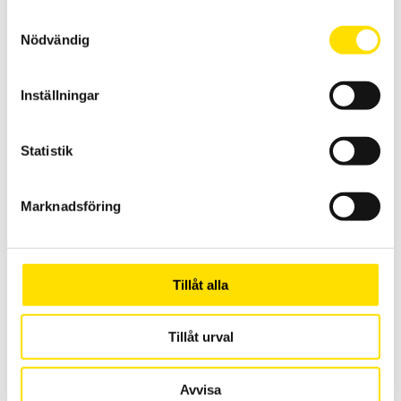
svenska menyer. Med USB och SD-kort för kommunikation med PC.
Samtyckesval
Nödvändig
62,950.00
kr
LÄS MER
Inställningar
Statistik
Marknadsföring
Tillbehör strömtänger fasta modeller till Qualistar
och PEL
Tillåt alla
Tillbehör strömtänger med anslutningskontakt avpassade för
dessa effekt- och energianalysatorer från Chauvin-Arnoux: PEL51,
PEL52, PEL102, PEL103, PEL104, PEL105, PEL106, PEL112, PEL113, PEL115,
CA8220, CA8331, CA8333, CA8334, CA8335, CA8336, CA83435.
Tillåt urval
Prisintervall:
2,420.00
kr
–
26,930.00
kr
LÄS MER
2,420.00 kr
Avvisa
till