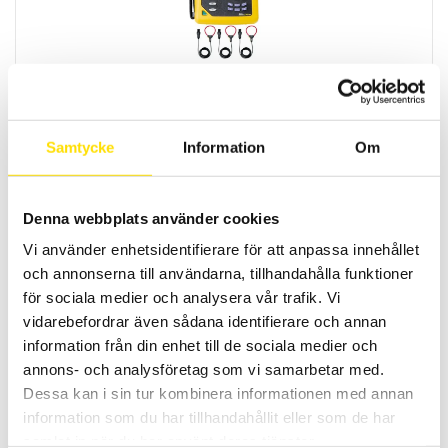
CA8331 & CA8333 3-fas Energianalys
AC+DC TRMS energianalysatorer med 4 spännings- och 3
strömingångar med svenska menyer. USB samt SD-kort för
kommunikation med mjukvaran.
Samtycke
Information
Om
Prisintervall:
23,900.00
kr
–
42,790.00
kr
LÄS MER
23,900.00 kr
till
Denna webbplats använder cookies
42,790.00 kr
Vi använder enhetsidentifierare för att anpassa innehållet
och annonserna till användarna, tillhandahålla funktioner
för sociala medier och analysera vår trafik. Vi
vidarebefordrar även sådana identifierare och annan
information från din enhet till de sociala medier och
annons- och analysföretag som vi samarbetar med.
Dessa kan i sin tur kombinera informationen med annan
CA8436 3-fas Energianalys IP67
information som du har tillhandahållit eller som de har
Komplett elnätanalysator med IP67 kapslingsklass för transient-
och energianalys med 5 spännings- och 4 strömingångar med
samlat in när du har använt deras tjänster.