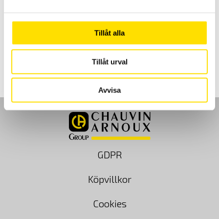
DATAView är en flerspråkig samt svensk mjukvara för konfigurering
och rapportgenerering och är speciellt utvecklad för att användas
till Chauvin-Arnoux mätinstrument med inspelningsfunktion.
Tillåt alla
LÄS MER
Tillåt urval
Avvisa
GDPR
Köpvillkor
Cookies