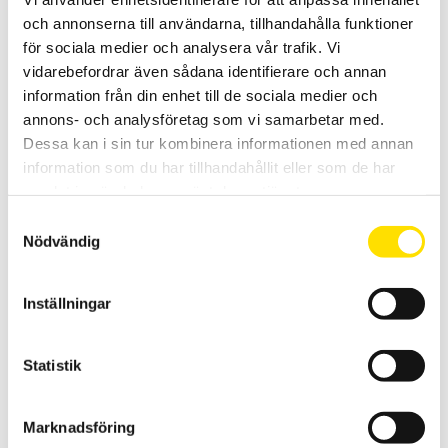
och annonserna till användarna, tillhandahålla funktioner
för sociala medier och analysera vår trafik. Vi
vidarebefordrar även sådana identifierare och annan
information från din enhet till de sociala medier och
annons- och analysföretag som vi samarbetar med.
Dessa kan i sin tur kombinera informationen med annan
CA8220 1-fas Effektmätare
information som du har tillhandahållit eller som de har
1- eller balanserad 3-fas energi & effektmätning samt startström,
övertoner, temperatur och varvtal.
samlat in när du har använt deras tjänster.
Samtyckesval
Prisintervall:
10,900.00
kr
–
11,990.00
kr
LÄS MER
Nödvändig
10,900.00 kr
till
11,990.00 kr
Inställningar
Statistik
Marknadsföring
Dataview mjukvara