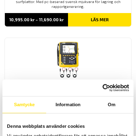
surfplattor. Med pc-baserad svensk mjukvara för lagring och
rapportgenerering.
Prisintervall:
10,995.00
kr
–
11,690.00
kr
LÄS MER
10,995.00 kr
till
11,690.00 kr
CA8331 & CA8333 3-fas Energianalys
AC+DC TRMS energianalysatorer med 4 spännings- och 3
strömingångar med svenska menyer. USB samt SD-kort för
kommunikation med mjukvaran.
Samtycke
Information
Om
Prisintervall:
23,900.00
kr
–
42,790.00
kr
LÄS MER
23,900.00 kr
till
Denna webbplats använder cookies
42,790.00 kr
Vi använder enhetsidentifierare för att anpassa innehållet