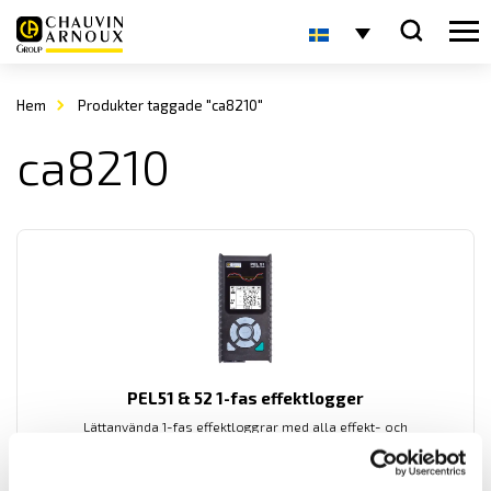
Hem
Produkter taggade "ca8210"
ca8210
PEL51 & 52 1-fas effektlogger
Lättanvända 1-fas effektloggrar med alla effekt- och
energimätningsfunktioner samt cos phi. Alla mätningar lagras på
SD-minneskort. Med WiFi kommunikation samt VNC läge vilket gör
att PEL 51 & 52 kan kommunicera med alla telefoner eller