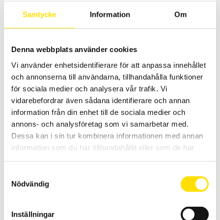
surfplattor. Med pc-baserad svensk mjukvara för lagring och
rapportgenerering.
Samtycke
Information
Om
Prisintervall:
10,995.00
kr
–
11,690.00
kr
LÄS MER
10,995.00 kr
till
Denna webbplats använder cookies
11,690.00 kr
Vi använder enhetsidentifierare för att anpassa innehållet
och annonserna till användarna, tillhandahålla funktioner
för sociala medier och analysera vår trafik. Vi
vidarebefordrar även sådana identifierare och annan
information från din enhet till de sociala medier och
annons- och analysföretag som vi samarbetar med.
Dessa kan i sin tur kombinera informationen med annan
CA8220 1-fas Effektmätare
information som du har tillhandahållit eller som de har
1- eller balanserad 3-fas energi & effektmätning samt startström,
övertoner, temperatur och varvtal.
samlat in när du har använt deras tjänster.
Samtyckesval
Prisintervall:
10,900.00
kr
–
11,990.00
kr
LÄS MER
Nödvändig
10,900.00 kr
till
11,990.00 kr
Inställningar