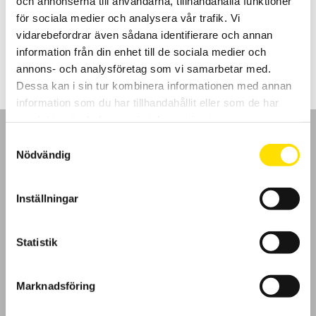
och annonserna till användarna, tillhandahålla funktioner
spänningskategori.
för sociala medier och analysera vår trafik. Vi
vidarebefordrar även sådana identifierare och annan
Prisintervall:
275.00
kr
–
1,115.00
kr
LÄS MER
275.00 kr
information från din enhet till de sociala medier och
till
1,115.00 kr
annons- och analysföretag som vi samarbetar med.
Dessa kan i sin tur kombinera informationen med annan
information som du har tillhandahållit eller som de har
samlat in när du har använt deras tjänster.
Samtyckesval
Nödvändig
GDPR
Inställningar
Köpvillkor
Statistik
Cookies
Marknadsföring
Klagomål