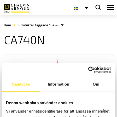
Hem
Produkter taggade "CA740N"
CA740N
Samtycke
Information
Om
CA742 & CA762 Spänningsprovare 690 V AC – enligt
EN 61243-3
Denna webbplats använder cookies
Spänningsprovare för spänningskontroll av andra spänningar än
Vi använder enhetsidentifierare för att anpassa innehållet
driftspänning enligt EN 61243-3. Med låg ingångsimpedans för
mätning upp till 690 V AC / 750 DC med 600 V kat IV