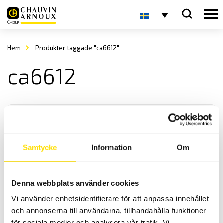
Hem
Produkter taggade "ca6612"
ca6612
Samtycke
Information
Om
CA 6612 & CA 6611 Fasföljdsvisare samt motortest
Denna webbplats använder cookies
CA6612 för att kontrollera fasföljd samt CA6611 för kontrioll av både
Vi använder enhetsidentifierare för att anpassa innehållet
fasföljd- och motorkontroll.
och annonserna till användarna, tillhandahålla funktioner
för sociala medier och analysera vår trafik. Vi