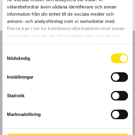
1,990.00
kr
LÄS MER
vidarebefordrar även sådana identifierare och annan
information från din enhet till de sociala medier och
annons- och analysföretag som vi samarbetar med.
Dessa kan i sin tur kombinera informationen med annan
information som du har tillhandahållit eller som de har
samlat in när du har använt deras tjänster.
Samtyckesval
Nödvändig
GDPR
Inställningar
Köpvillkor
Cookies
Statistik
Klagomål
Marknadsföring
Kundundersökning