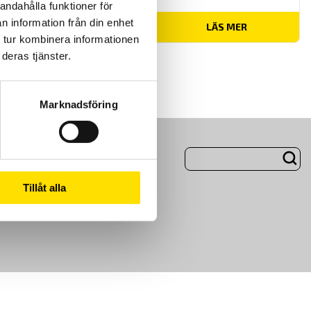
andahålla funktioner för
n information från din enhet
Prisintervall:
30,900.00
kr
–
48,795.00
kr
LÄS MER
30,900.00 kr
 tur kombinera informationen
till
48,795.00 kr
deras tjänster.
Marknadsföring
ng
Om Oss
Tillåt alla
m