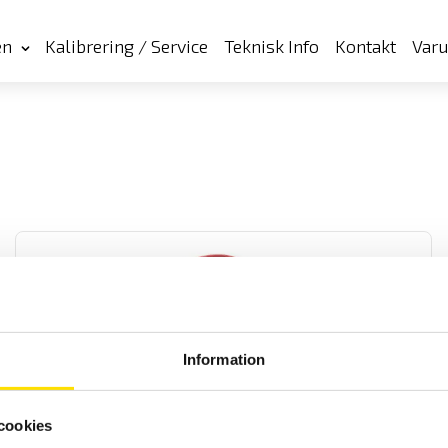
en
Kalibrering / Service
Teknisk Info
Kontakt
Var
Information
Tillbehör isolationsprovare upp till 5 kV
Mätkablar för Chauvin-Arnoux 5 kV isolationsprovare modellerna
cookies
CA6505, CA6545, CA6547 och CA6549.