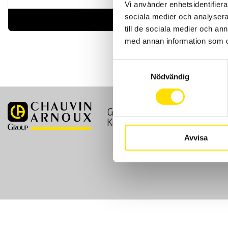
Vi använder enhetsidentifierar
sociala medier och analysera 
LÄS MER
till de sociala medier och a
med annan information som du 
Samtyckesval
Nödvändig
GDPR
Köpvillkor
Kontakt
Avvisa