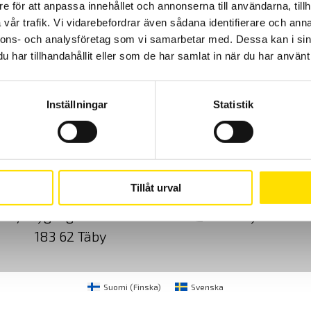
e för att anpassa innehållet och annonserna till användarna, tillh
vår trafik. Vi vidarebefordrar även sådana identifierare och anna
Prisintervall:
705.00
kr
–
3,670.00
kr
LÄS MER
705.00 kr
nnons- och analysföretag som vi samarbetar med. Dessa kan i sin
till
3,670.00 kr
har tillhandahållit eller som de har samlat in när du har använt 
Inställningar
Statistik
Cookies
Klagomål
Kundundersökni
Tillåt urval
CA Mätsystem AB
08-50 52 68 00
Sjöflygvägen 35
info@camatsystem.co
183 62 Täby
Suomi
(
Finska
)
Svenska