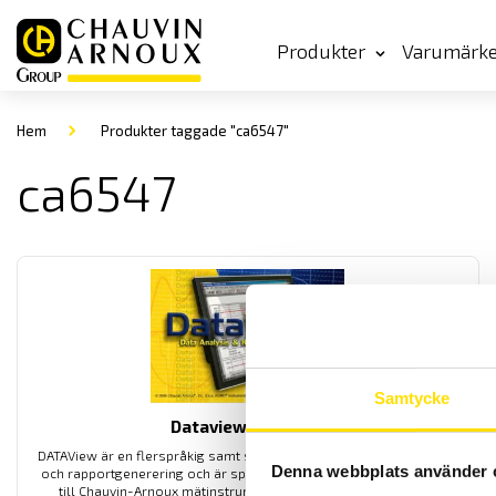
Produkter
Varumärk
Hem
Produkter taggade "ca6547"
ca6547
Samtycke
Dataview mjukvara
DATAView är en flerspråkig samt svensk mjukvara för konfigurering
Denna webbplats använder 
och rapportgenerering och är speciellt utvecklad för att användas
till Chauvin-Arnoux mätinstrument med inspelningsfunktion.