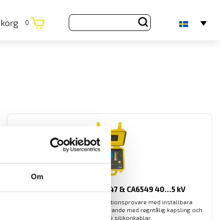
ukorg
0
Om
CA6505, CA6545, CA6547 & CA6549 40…5 kV
Användarvänliga digitala isolationsprovare med inställbara
spänningar från 40...5100 V. I utförande med regntålig kapsling och
dubbelisolerade silikonkablar.