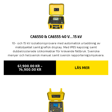
CA6550 & CA6555 40 V…15 kV
10- och 15 kV isolationsprovare med automatisk urladdning av
mätobjektet samt grafisk display. Med IP65 kapsling samt
dubbelisolerade silikonkablar för krävande fältbruk. Svenska
menyer och helsvensk manual samt svensk rapporteringsmjukvara.
61,900.00
KR
–
LÄS MER
PRISINTERVALL:
74,900.00
KR
61,900.00 KR
TILL
74,900.00 KR