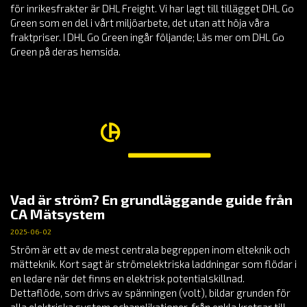
för inrikesfrakter är DHL Freight. Vi har lagt till tillägget DHL Go
Green som en del i vårt miljöarbete, det utan att höja våra
fraktpriser. I DHL Go Green ingår följande; Läs mer om DHL Go
Green på deras hemsida.
Vad är ström? En grundläggande guide från
CA Mätsystem
2025-06-02
Ström är ett av de mest centrala begreppen inom elteknik och
mätteknik. Kort sagt är strömelektriska laddningar som flödar i
en ledare när det finns en elektrisk potentialskillnad.
Dettaflöde, som drivs av spänningen (volt), bildar grunden för
alla elektriska system ochapplikationer, från enkla kretsar till