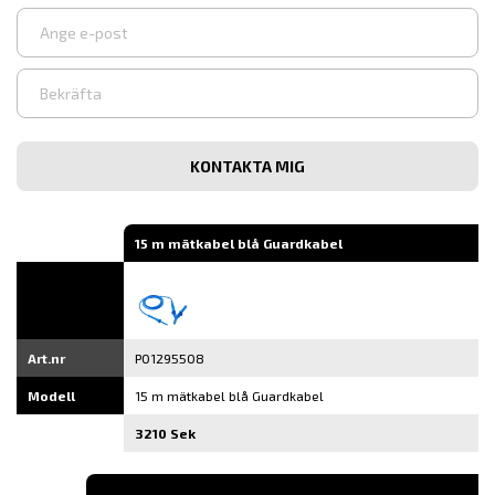
Ange
e-
post
Bekräfta
e-
post
15 m mätkabel blå Guardkabel
Art.nr
P01295508
Modell
15 m mätkabel blå Guardkabel
3210 Sek