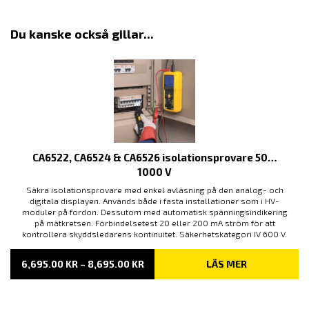
Du kanske också gillar...
CA6522, CA6524 & CA6526 isolationsprovare 50…
1000 V
Säkra isolationsprovare med enkel avläsning på den analog- och
digitala displayen. Används både i fasta installationer som i HV-
moduler på fordon. Dessutom med automatisk spänningsindikering
på mätkretsen. Förbindelsetest 20 eller 200 mA ström för att
kontrollera skyddsledarens kontinuitet. Säkerhetskategori IV 600 V.
PRISINTERVALL:
6,695.00
KR
–
8,695.00
KR
LÄS MER
6,695.00 KR
TILL
8,695.00 KR