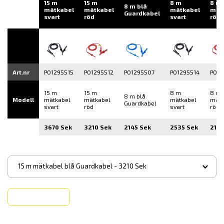
15 m
15 m
8 m
8 m
8 m blå
mätkabel
mätkabel
mätkabel
mät
Guardkabel
svart
röd
svart
röd
Art.nr
P01295515
P01295512
P01295507
P01295514
P012
15 m
15 m
8 m
8 m
8 m blå
Modell
mätkabel
mätkabel
mätkabel
mätk
Guardkabel
svart
röd
svart
röd
3670 Sek
3210 Sek
2145 Sek
2535 Sek
2145
▾
15 m mätkabel blå Guardkabel - 3210 Sek
Köp