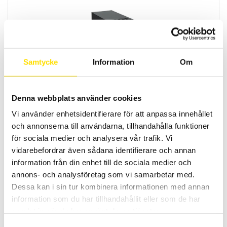
Samtycke
Information
Om
TRIAD2 T1 Mätomvandlare
Digitala programmerbara 1-fas mätomvandlare med galvaniskt
isolerade in- och utgångar.
Denna webbplats använder cookies
Vi använder enhetsidentifierare för att anpassa innehållet
LÄS MER
och annonserna till användarna, tillhandahålla funktioner
för sociala medier och analysera vår trafik. Vi
vidarebefordrar även sådana identifierare och annan
information från din enhet till de sociala medier och
annons- och analysföretag som vi samarbetar med.
Dessa kan i sin tur kombinera informationen med annan
information som du har tillhandahållit eller som de har
samlat in när du har använt deras tjänster.
MiniFlex HF strömtång med BNC
Samtyckesval