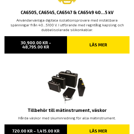
CA6505, CA6545, CA6547 & CA6549 40…5 kV
Användarvänliga digitala isolationsprovare med inställbara
spänningar från 40...5100 V. I utförande med regntålig kapsling och
dubbelisolerade silikonkablar.
30,900.00
KR
–
LÄS MER
PRISINTERVALL:
48,795.00
KR
30,900.00 KR
TILL
48,795.00 KR
Tillbehör till mätinstrument, väskor
Hårda väskor med skuminredning för alla mätinstrument.
PRISINTERVALL:
720.00
KR
–
1,415.00
KR
LÄS MER