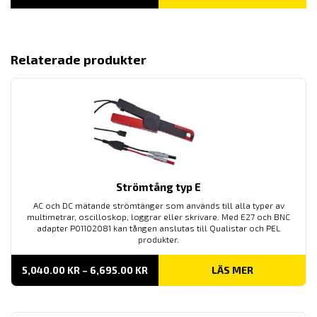
720.00 KR
TILL
1,415.00 KR
Relaterade produkter
Strömtång typ E
AC och DC mätande strömtänger som används till alla typer av
multimetrar, oscilloskop, loggrar eller skrivare. Med E27 och BNC
adapter P01102081 kan tången anslutas till Qualistar och PEL
produkter.
PRISINTERVALL:
5,040.00
KR
–
6,695.00
KR
LÄS MER
5,040.00 KR
TILL
6,695.00 KR