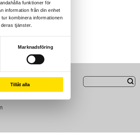
andahålla funktioner för
n information från din enhet
 tur kombinera informationen
deras tjänster.
Marknadsföring
ng
Om Oss
Tillåt alla
m