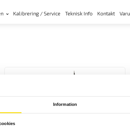
en
Kalibrering / Service
Teknisk Info
Kontakt
Var
Information
Tillbehör isolationsprovare upp till 1 kV &
Installationstestare
cookies
Tillbehör för Chauvin-Arnoux handhållna isolationsprovare upp till