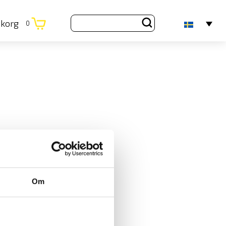
ukorg
0
Om