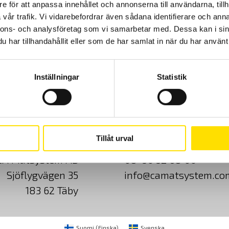
1000 V.
e för att anpassa innehållet och annonserna till användarna, tillh
vår trafik. Vi vidarebefordrar även sådana identifierare och anna
nnons- och analysföretag som vi samarbetar med. Dessa kan i sin
Prisintervall:
125.00
kr
–
3,190.00
kr
LÄS MER
har tillhandahållit eller som de har samlat in när du har använt 
125.00 kr
till
3,190.00 kr
Inställningar
Statistik
Cookies
Klagomål
Kundundersökni
Tillåt urval
CA Mätsystem AB
08-50 52 68 00
Sjöflygvägen 35
info@camatsystem.co
183 62 Täby
Suomi
(
Finska
)
Svenska