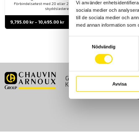
Vi använder enhetsidentifierar
Förbindelsetest med 20 eller 200 mA ström för att kontrollera
skyddsledarens kontinuitet.
sociala medier och analysera 
till de sociala medier och a
Prisintervall:
9,795.00
kr
–
10,495.00
kr
LÄS MER
med annan information som du 
9,795.00 kr
till
10,495.00 kr
Samtyckesval
Nödvändig
GDPR
Köpvillkor
Kontakt
Avvisa