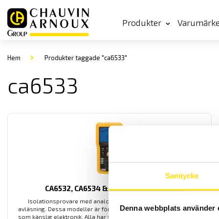
Produkter
Varumärk
Hem
Produkter taggade "ca6533"
ca6533
Samtycke
CA6532, CA6534 & CA6536, 10…500 V
Isolationsprovare med analog och digital display för enkel
Denna webbplats använder 
avläsning. Dessa modeller är för olika lågspänningsapplikationer
som känslig elektronik. Alla har säkerhetskategori enligt IV 600 V.