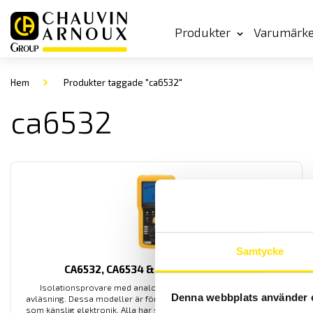
Produkter
Varumärk
Hem
Produkter taggade "ca6532"
ca6532
Samtycke
CA6532, CA6534 & CA6536, 10…500 V
Isolationsprovare med analog och digital display för enkel
Denna webbplats använder 
avläsning. Dessa modeller är för olika lågspänningsapplikationer
som känslig elektronik. Alla har säkerhetskategori enligt IV 600 V.