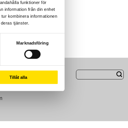
andahålla funktioner för
n information från din enhet
 tur kombinera informationen
deras tjänster.
Marknadsföring
ng
Om Oss
Tillåt alla
m