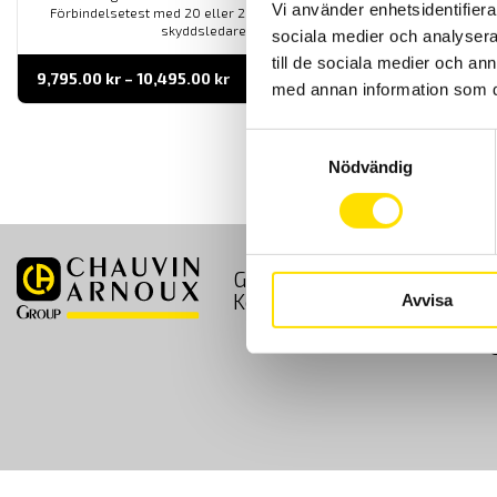
Vi använder enhetsidentifierar
Förbindelsetest med 20 eller 200 mA ström för att kontrollera
skyddsledarens kontinuitet.
sociala medier och analysera 
till de sociala medier och a
Prisintervall:
9,795.00
kr
–
10,495.00
kr
LÄS MER
med annan information som du 
9,795.00 kr
till
10,495.00 kr
Samtyckesval
Nödvändig
GDPR
Köpvillkor
Kontakt
Avvisa