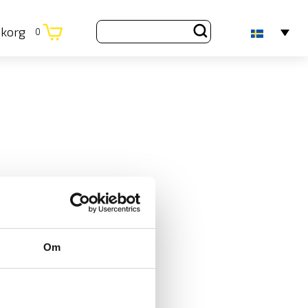
ukorg
0
Om