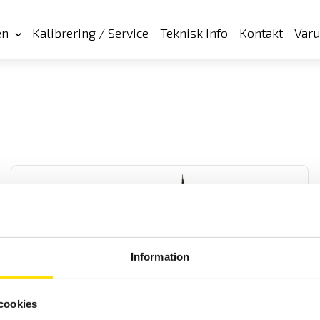
en
Kalibrering / Service
Teknisk Info
Kontakt
Var
Information
Tillbehör isolationsprovare upp till 1 kV &
Installationstestare
cookies
Tillbehör för Chauvin-Arnoux handhållna isolationsprovare upp till