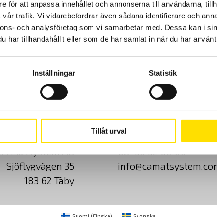
1000 V.
e för att anpassa innehållet och annonserna till användarna, tillh
vår trafik. Vi vidarebefordrar även sådana identifierare och anna
nnons- och analysföretag som vi samarbetar med. Dessa kan i sin
Prisintervall:
125.00
kr
–
3,190.00
kr
LÄS MER
har tillhandahållit eller som de har samlat in när du har använt 
125.00 kr
till
3,190.00 kr
Inställningar
Statistik
Cookies
Klagomål
Kundundersökni
Tillåt urval
CA Mätsystem AB
08-50 52 68 00
Sjöflygvägen 35
info@camatsystem.co
183 62 Täby
Suomi
(
Finska
)
Svenska