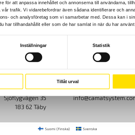
e för att anpassa innehållet och annonserna till användarna, tillh
vår trafik. Vi vidarebefordrar även sådana identifierare och anna
97,900.00
kr
–
LÄS MER
Prisintervall:
118,900.00
kr
nnons- och analysföretag som vi samarbetar med. Dessa kan i sin
97,900.00 kr
till
har tillhandahållit eller som de har samlat in när du har använt 
118,900.00 kr
Inställningar
Statistik
Cookies
Klagomål
Kundundersökni
Tillåt urval
CA Mätsystem AB
08-50 52 68 00
Sjöflygvägen 35
info@camatsystem.co
183 62 Täby
Suomi
(
Finska
)
Svenska