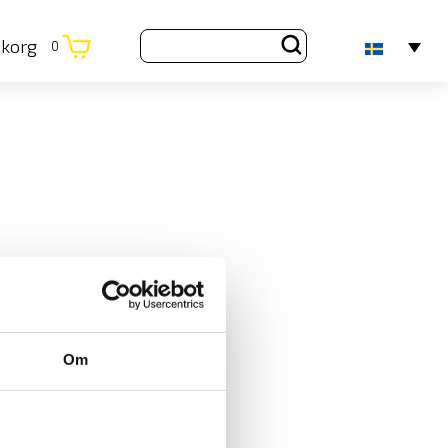
ukorg
0
Om