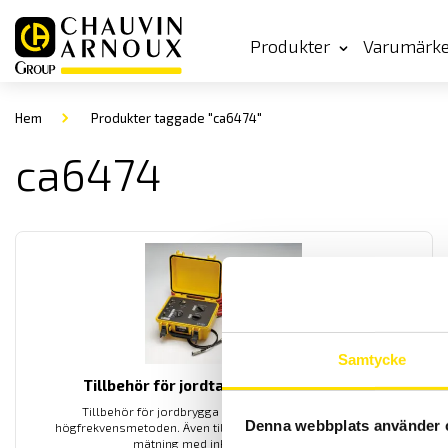
Produkter
Varumärk
Hem
Produkter taggade "ca6474"
ca6474
Samtycke
Tillbehör för jordtag CA6472 & CA6474
Tillbehör för jordbrygga CA6472 som mäter enligt
Denna webbplats använder 
högfrekvensmetoden. Även tillbehör till CA6474 adapter för
mätning med inkopplad luftjord.