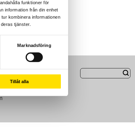
andahålla funktioner för
n information från din enhet
 tur kombinera informationen
deras tjänster.
Marknadsföring
ng
Om Oss
Tillåt alla
m