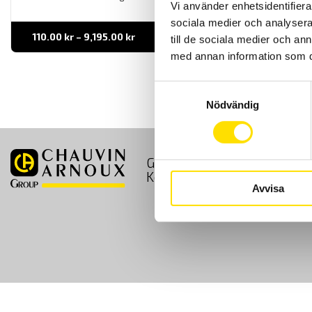
Vi använder enhetsidentifierar
sociala medier och analysera 
Prisintervall:
110.00
kr
–
9,195.00
kr
LÄS MER
till de sociala medier och a
110.00 kr
till
med annan information som du 
9,195.00 kr
Samtyckesval
Nödvändig
GDPR
Köpvillkor
Kontakt
Avvisa