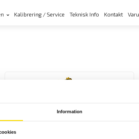
en
Kalibrering / Service
Teknisk Info
Kontakt
Var
Information
CA6474 Adapter vid parallella jordanslutningar
Adapter för jordtagsmätning vid parallella jordningar på
cookies
exempelvis högspänningsmaster och vindkraftverk med ansluten
toppjordlina under drift.