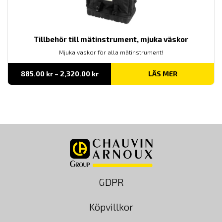
Tillbehör till mätinstrument, mjuka väskor
Mjuka väskor för alla mätinstrument!
Prisintervall:
885.00
kr
–
2,320.00
kr
LÄS MER
885.00 kr
till
2,320.00 kr
GDPR
Köpvillkor