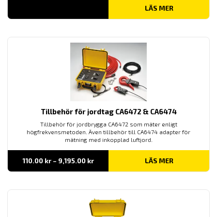
LÄS MER
Tillbehör för jordtag CA6472 & CA6474
Tillbehör för jordbrygga CA6472 som mäter enligt
högfrekvensmetoden. Även tillbehör till CA6474 adapter för
mätning med inkopplad luftjord.
Prisintervall:
110.00
kr
–
9,195.00
kr
LÄS MER
110.00 kr
till
9,195.00 kr