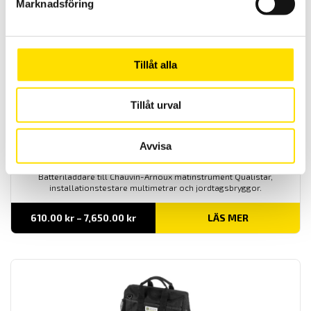
Marknadsföring
3,320.00
kr
LÄS MER
Tillåt alla
Tillåt urval
Avvisa
Batteriladdare till instrument
Batteriladdare till Chauvin-Arnoux mätinstrument Qualistar,
installationstestare multimetrar och jordtagsbryggor.
Prisintervall:
610.00
kr
–
7,650.00
kr
LÄS MER
610.00 kr
till
7,650.00 kr