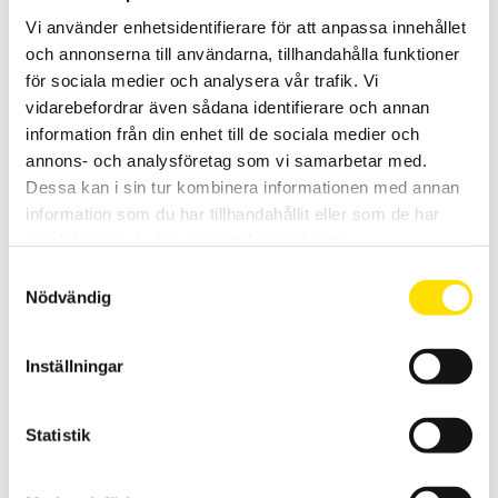
Vi använder enhetsidentifierare för att anpassa innehållet
CA6474 Adapter vid parallella jordanslutningar
och annonserna till användarna, tillhandahålla funktioner
Adapter för jordtagsmätning vid parallella jordningar på exempelvis
högspänningsmaster och vindkraftverk med ansluten toppjordlina
för sociala medier och analysera vår trafik. Vi
under drift.
vidarebefordrar även sådana identifierare och annan
information från din enhet till de sociala medier och
97,900.00
kr
–
LÄS MER
Prisintervall:
118,900.00
kr
annons- och analysföretag som vi samarbetar med.
97,900.00 kr
Dessa kan i sin tur kombinera informationen med annan
till
118,900.00 kr
information som du har tillhandahållit eller som de har
samlat in när du har använt deras tjänster.
Samtyckesval
Nödvändig
Inställningar
Batteri till CA6505, 6545, 6547, 6549 & CA6462,
6470,6471,6472
Statistik
Originalbatteri för Chauvin-Arnoux 5 kV isolationsprovare och
jordbryggor.