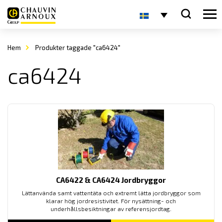
Hem
Produkter taggade "ca6424"
ca6424
CA6422 & CA6424 Jordbryggor
Lättanvända samt vattentäta och extremt lätta jordbryggor som
klarar hög jordresistivitet. För nysättning- och
underhållsbesiktningar av referensjordtag.