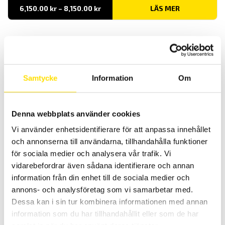
Prisintervall:
6,150.00
kr
–
8,150.00
kr
LÄS MER
6,150.00 kr
till
8,150.00 kr
Samtycke
Information
Om
Denna webbplats använder cookies
Tillbehör för jordtagsmätning
Vi använder enhetsidentifierare för att anpassa innehållet
Tillbehör för jordbryggor CA6422, CA6424, CA6460, CA6462,
CA6470N, CA6471 och CA6472
och annonserna till användarna, tillhandahålla funktioner
för sociala medier och analysera vår trafik. Vi
Prisintervall:
420.00
kr
–
5,110.00
kr
LÄS MER
420.00 kr
vidarebefordrar även sådana identifierare och annan
till
information från din enhet till de sociala medier och
5,110.00 kr
annons- och analysföretag som vi samarbetar med.
Dessa kan i sin tur kombinera informationen med annan
information som du har tillhandahållit eller som de har