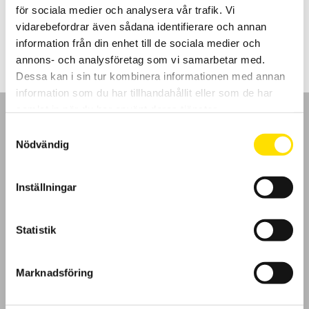
för sociala medier och analysera vår trafik. Vi
Prisintervall:
16,800.00
kr
–
19,900.00
kr
LÄS MER
vidarebefordrar även sådana identifierare och annan
16,800.00 kr
till
information från din enhet till de sociala medier och
19,900.00 kr
annons- och analysföretag som vi samarbetar med.
Dessa kan i sin tur kombinera informationen med annan
information som du har tillhandahållit eller som de har
samlat in när du har använt deras tjänster.
Samtyckesval
Nödvändig
GDPR
Inställningar
Köpvillkor
Statistik
Cookies
Marknadsföring
Klagomål