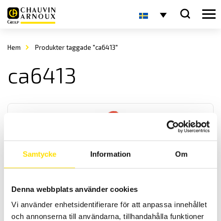
Hem
Produkter taggade "ca6413"
ca6413
Samtycke
Information
Om
CA6416, CA6417 & CA6418 Slingimpedanstång
Denna webbplats använder cookies
Med slingimpedanstänger görs periodisk underhållskontroll av
jordtag säkert, enkelt och repeterbart. Dessa modeller har minne
Vi använder enhetsidentifierare för att anpassa innehållet
med tidsstämpling samt automatiskt Hold-funtion för bekväm
och annonserna till användarna, tillhandahålla funktioner
avläsning samt OLED-display.